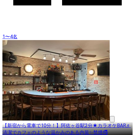
1〜4名
【新宿から電車で10分！】阿佐ヶ谷駅2分★カラオケBAR♬
清潔でカフェのような温かみのある内装✨禁煙🚭