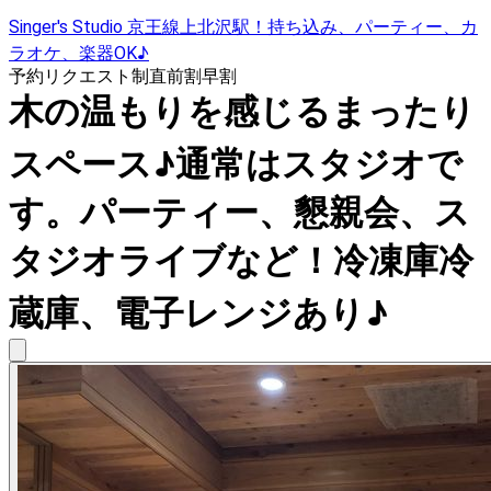
Singer's Studio 京王線上北沢駅！持ち込み、パーティー、カ
ラオケ、楽器OK♪
予約リクエスト制
直前割
早割
木の温もりを感じるまったり
スペース♪通常はスタジオで
す。パーティー、懇親会、ス
タジオライブなど！冷凍庫冷
蔵庫、電子レンジあり♪