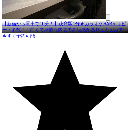
【新宿から電車で10分！】荻窪駅1分★カラオケBAR♬リピ
ート多数！！白くて綺麗な内装で高級感がありピカピカで
…
今すぐ予約可能