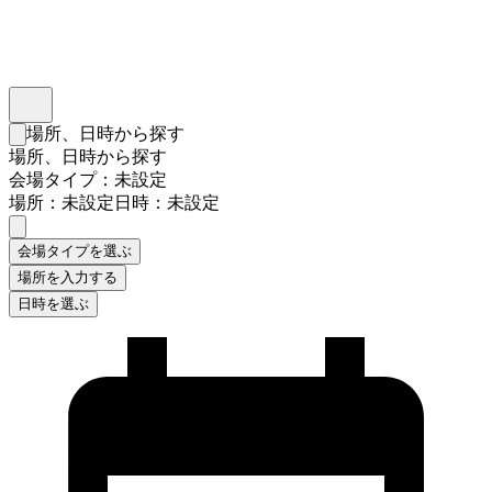
インスタベース
メニュー
場所、日時から探す
検索フォームを閉じる
場所、日時から探す
会場タイプ：未設定
場所：未設定
日時：未設定
会場タイプを選ぶ
場所を入力する
日時を選ぶ