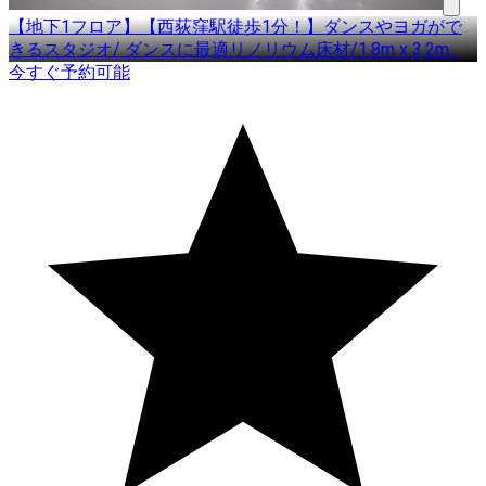
【地下1フロア】【西荻窪駅徒歩1分！】ダンスやヨガがで
きるスタジオ/ ダンスに最適リノリウム床材/1.8m x 3.2m
…
今すぐ予約可能