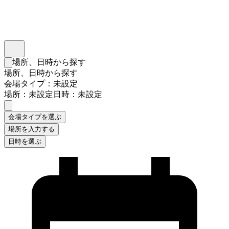
インスタベース
メニュー
場所、日時から探す
検索フォームを閉じる
場所、日時から探す
会場タイプ：未設定
場所：未設定
日時：未設定
会場タイプを選ぶ
場所を入力する
日時を選ぶ