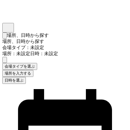
インスタベース
メニュー
場所、日時から探す
検索フォームを閉じる
場所、日時から探す
会場タイプ：未設定
場所：未設定
日時：未設定
会場タイプを選ぶ
場所を入力する
日時を選ぶ