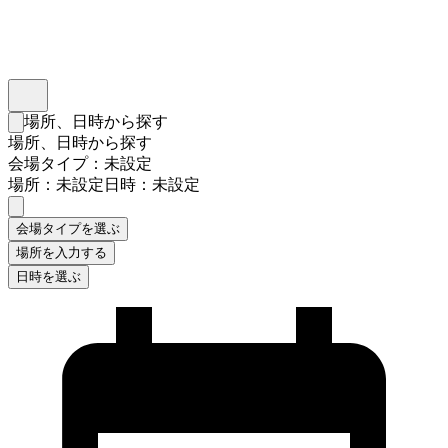
インスタベース
メニュー
場所、日時から探す
検索フォームを閉じる
場所、日時から探す
会場タイプ：未設定
場所：未設定
日時：未設定
会場タイプを選ぶ
場所を入力する
日時を選ぶ