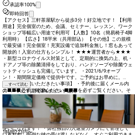
承認率100%
即時回答
【アクセス】三軒茶屋駅から徒歩3分！好立地です！ 【利用
用途】完全個室のため、会議、セミナー、レッスン、ワーク
ショップ等幅広い用途で利用可 【人数】10名（簡易椅子4脚
利用時） 【広さ】18平米（共用部込） 【その他】この規模
で最安値！完全個室！充実設備で追加料金無し！窓もあって
開放的！入室の仕方もシンプル！ ★★★運営者から★★★
・新型コロナウイルス対策として、定期的に換気の上、机・
ドアノブ等の除菌清掃をしており、ハンドソープや除菌ウェ
ットティッシュも完備しています。 ・2021/6/9オープ
ン！・期間限定価格で提供中です。ご予約はお早めに。
【必ずご確認いただきたい事項】 ・予約後に届くメール内
...すべて読む
の■■■必ずご確認ください■■■を必ずご覧ください。そ
スペースご利用で
3
%
ポイント還元
の欄に記載のリンク先に、入室方法、道順等すべて記載があ
ります。 （同席される方にここに記載のリンクを展開いた
だけると、迷わず現地に到着できます。場所が分かりにく
い、という方のほとんどはご覧いただいていないようで
す。） 【その他特徴】 ・ホワイトボード・WiFiを無料でお
使いになれます！ ・弊社独自の入退室カメラにて管理して
1時間
223
円〜
いるため、面倒な鍵の受け渡しなどなく、すぐご利用できま