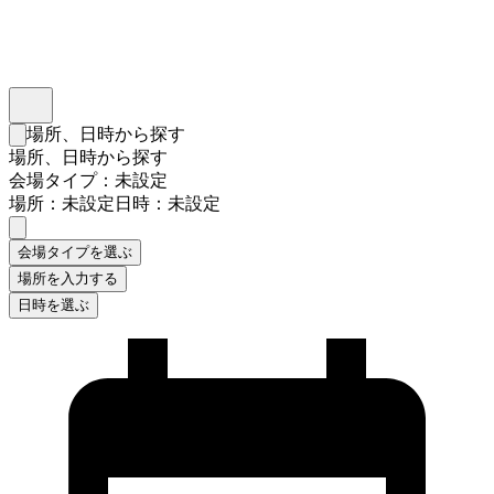
インスタベース
メニュー
場所、日時から探す
検索フォームを閉じる
場所、日時から探す
会場タイプ：未設定
場所：未設定
日時：未設定
会場タイプを選ぶ
場所を入力する
日時を選ぶ