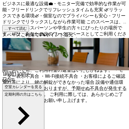
ビジネスに最適な設備💼 - モニター完備で効率的な作業が可
能 - フリードリンクでリフレッシュタイムも充実 🌿リラッ
クスできる環境🌿 - 個室なのでプライバシーも安心 - フリー
ドリンクでリラックスしながら作業可能 このスペースは、
忙しいビジネスパーソンや学生の方々にぴったりの場所で
...すべて読む
す。ぜひ、あなたの次のワークスペースとしてご利用くださ
スペースご利用で
3
%
ポイント還元
い！✨ ※※禁止事項※※ ・LIVE配信や音楽をかける ・大きい音
量での撮影 ・共有エリアでの通話やオンライン会議 ・電子
タバコを含む喫煙 上記を行った場合は速やかに退店してい
ただきます。また予約時間前の退店でも返金は一切行いませ
ん。 当コワーキングスペースでは、以下を含むいかなる理
由においても、ご利用料金の返金はいたしかねます。 ・モ
1時間
110
円〜
ニター表示不具合 ・Wi-Fi接続不具合 ・お客様によるご確認
660
円
漏れ等により、鍵の解錠ができなかった場合 設備や通信環
空室カレンダーを見る
境には万全を期しておりますが、予期せぬ不具合が発生する
可能性もございます。 ご利用に際しては、あらかじめご了
定期利用の方はこちら
承くださいますようお願い申し上げます。