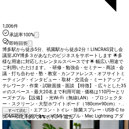
1,006件
承認率100%
即時回答
博多駅から徒歩5分、祇園駅から徒歩2分！LINCRAS貸し会
議室JOY博多３があなたのビジネスをサポートします 🌟多
様な用途に対応したレンタルスペースです🌟 幅広い用途で
ご利用いただけます。 - 研修 - 勉強会 - セミナー - 商談 - 会
議・打ち合わせ - 塾・教室 - カンファレンス - オフサイトミ
ーティング - インタビュー・取材 - 交流会・ミートアップ -
テレワーク - 作業 - 試験面接 - 面談 【特徴】 - 広々とした35
㎡のスペース - 最大20名まで利用可能 - 価格は110円〜とリ
ーズナブル 【設備】 - 光Wi-Fi（無線LAN） - プロジェクタ
ー・スクリーン - 大型ホワイトボード（180cm×90cm） - テ
ーブル - 椅子 - エアコン - トイレ - 除菌スプレー - USB-C to
...すべて読む
HDMI変換アダプター - HDMIケーブル - Mac Lightning アダ
スペースご利用で
3
%
ポイント還元
プター - USB typeC充電ケーブル - iphone用充電ケーブル -
その他のオプション 🚶‍♀️祇園駅徒歩2分、博多駅徒歩5分とア