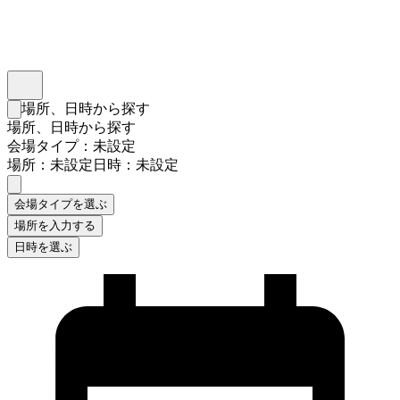
インスタベース
メニュー
場所、日時から探す
検索フォームを閉じる
場所、日時から探す
会場タイプ：未設定
場所：未設定
日時：未設定
会場タイプを選ぶ
場所を入力する
日時を選ぶ