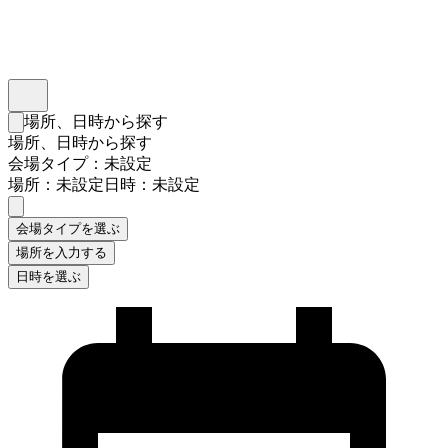
インスタベース
メニュー
場所、日時から探す
検索フォームを閉じる
場所、日時から探す
会場タイプ：未設定
場所：未設定
日時：未設定
会場タイプを選ぶ
場所を入力する
日時を選ぶ