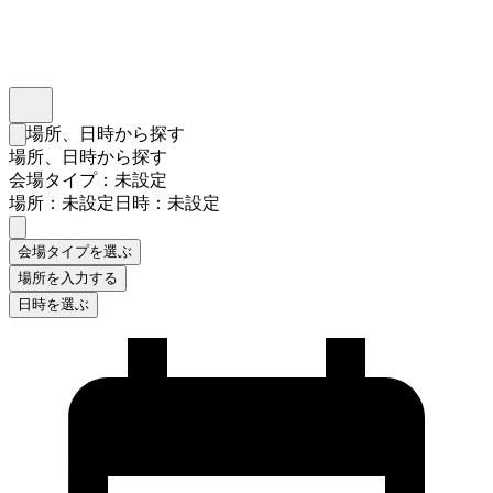
インスタベース
メニュー
場所、日時から探す
検索フォームを閉じる
場所、日時から探す
会場タイプ：未設定
場所：未設定
日時：未設定
会場タイプを選ぶ
場所を入力する
日時を選ぶ