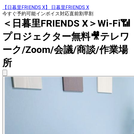
【日暮里FRIENDS X】 日暮里FRIENDS X
今すぐ予約可能
インボイス対応
直前割
早割
＜日暮里FRIENDS X＞Wi-Fi📶
プロジェクター無料🎥テレワ
ーク/Zoom/会議/商談/作業場
所