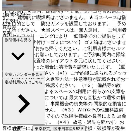
ガー ・スリッパ 10足 ・トイレ（室内） ・エレベーター
【その他】 ★室内、建物内すべて電子タバコを含め禁煙で
1時間
352
円〜
す。 建物内に喫煙所はございません。 ★当スペースは防
1,078
円
犯を目的として 防犯カメラを設置しております。 予め
直前割
ご了承ください。 ★当スペースは、無人運用、 ご利用者
早割
様のセルフクリーニングにより 低価格でのご提供をして
割引価格を見る
おります。 【片付け・ゴミについて】 ゴミ箱はございませ
ん。ゴミは必ずお持ち帰りください。 ご利用者様にセルフ
クリーニングをお願いしております。 ご予約時間内に掃除
機がけをし、 設置物のレイアウトを元に戻してください。
ゴミを置いていった場合は清掃費を請求いたします。 【重
要】必ずお読みください （※1） ご予約後に送られるメッセ
空室カレンダーを見る
ージに詳しい住所や 入退室方法、注意事項が記載されてお
定期利用の方はこちら
りますので、 必ずご確認ください。 （※２） 備品等の故
障、動作不良などによるスペースの利用に 何らかの支障を
きたした場合の保証については 最大でも直接かつ通常の損
害に限り、 逸失利益、事業機会の喪失等の 間接的な損害に
ついては保証出来ません。 （※３） WiFiやその他無料設備
は、 無料でのご案内ですので故障や接続不良等による 返金
や保証は出来かねます。 （※４） 故意・過失を問わず、お
客様の責任により スペース内の設備の汚損・破損等が発生
住所
東京都
荒川区
東日暮里5-52-5