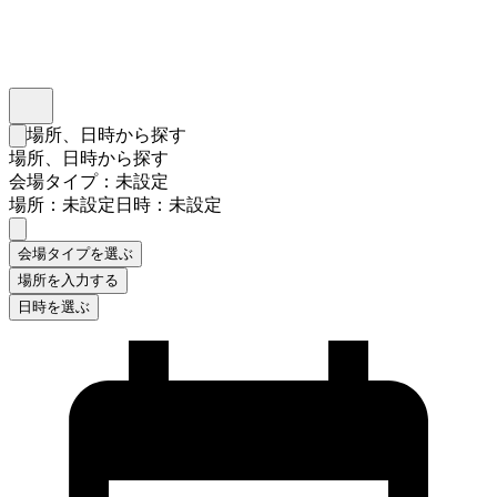
インスタベース
メニュー
場所、日時から探す
検索フォームを閉じる
場所、日時から探す
会場タイプ：未設定
場所：未設定
日時：未設定
会場タイプを選ぶ
場所を入力する
日時を選ぶ