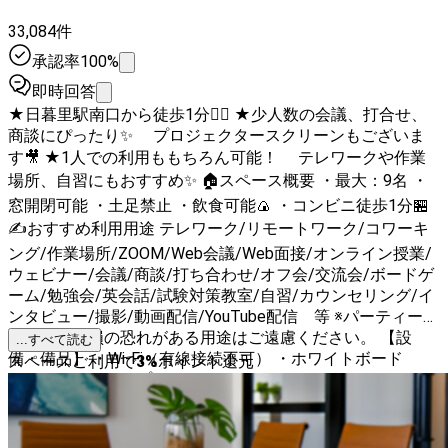
33,084件
承認率100%
即時回答
★日暮里駅南口から徒歩1分🚶‍♀️ ★少人数の会議、打合せ、
商談にぴったり✨ プロジェクタースクリーンもございま
す🎥 ★1人での利用ももちろん可能！ テレワークや作業
場所、自習にもおすすめ✨ 🏠スペース概要 ・最大：9名 ・
窓開閉可能 ・土足禁止 ・飲食可能🍙 ・コンビニ徒歩1分🏪
✍️おすすめ利用用途 テレワーク/リモートワーク/コワーキ
ング/作業場所/ZOOM/Web会議/Web面接/オンライン授業/
ウェビナー/会議/商談/打ち合わせ/オフ会/交流会/ボードゲ
ーム/勉強会/英会話/試験対策教室/自習/カウンセリング/イ
ンタビュー/撮影/動画配信/YouTube配信 等 ※パーティー等
の騒音・汚損の恐れがある用途はご遠慮ください。 【設
...すべて読む
備・備品】 ・Wi-Fi（有線接続不可） ・ホワイトボード
スペースご利用で
3
%
ポイント還元
（120×90cm） ・プロジェクター（EPSON/EB-S05） ※リモ
コンはございません。本体での操作となります。 ・自立式
スクリーン ・テーブル（180×90cm） ・椅子 6脚 ・折り
畳み椅子 3脚 ・リングライト ・延長コード ・コートハン