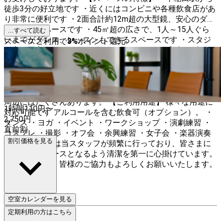
徒歩3分の好立地です ・近くにはコンビニや各種飲食店があ
り非常に便利です ・2面合計約12m超の大型鏡、安心のダン
ス向けのスペースです ・45㎡超の広さで、1人～15人ぐら
...すべて読む
いまでがダンス、レッスンもできるスペースです ・スタジ
スペースご利用で
3
%
ポイント還元
オ内に更衣スペースもございます ・Bluetooth音楽スピーカ
ーを常備してます ・フリーWi-Fi完備してます ・エアコン 、
空気清浄機あります ・電源・コンセント多数あります ・空
いていれば当日の予約も可能です ・1時間から利用可能です
【アクセス】 早稲田駅から徒歩3分。コンビニ等がスタジオ
周辺にはたくさんあります。 【ご利用用途】 様々な用途に
1時間
110
円〜
対応可能です アルコールを含む飲食可（オプション）。 ・
2,750
円
ダンス ・ヨガ ・イベント ・ワークショップ ・演劇練習 ・
直前割
コスプレ ・撮影 ・オフ会 ・余興練習 ・女子会 ・楽器演奏
割引価格を見る
可 部屋の清掃は当スタッフが頻繁に行っており、皆さまに
より良いスペースとなるよう清潔を第一に心掛けています。
ご利用いただく皆様のご協力もよろしくお願いいたします。
空室カレンダーを見る
定期利用の方はこちら