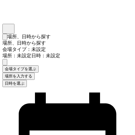
インスタベース
メニュー
場所、日時から探す
検索フォームを閉じる
場所、日時から探す
会場タイプ：未設定
場所：未設定
日時：未設定
会場タイプを選ぶ
場所を入力する
日時を選ぶ