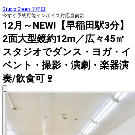
Studio Green 早稲田
今すぐ予約可能
インボイス対応
直前割
12月～NEW!【早稲田駅3分】
2面大型鏡約12m／広々45㎡
スタジオでダンス・ヨガ・イ
ベント・撮影・演劇・楽器演
奏/飲食可🍷