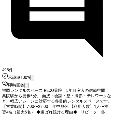
495件
承認率100%
即時回答
福岡レンタルスペース RECO薬院｜5年目突入の信頼空間！
薬院駅から徒歩3分。 面接・会議・塾・撮影・テレワークな
ど、幅広いシーンに対応する多目的レンタルスペースです。
【営業時間】7:00〜23:00｜年中無休 【利用人数】1人〜推
奨4名（最大6名） ◆選ばれ続ける理由◆ • リピーター多