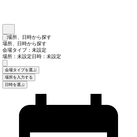
インスタベース
メニュー
場所、日時から探す
検索フォームを閉じる
場所、日時から探す
会場タイプ：未設定
場所：未設定
日時：未設定
会場タイプを選ぶ
場所を入力する
日時を選ぶ