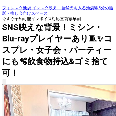
フォレスタ池袋 インスタ映え！自然光も入る池袋駅5分の撮
影・推し会向けスペース
今すぐ予約可能
インボイス対応
直前割
早割
SNS映えな背景！ミシン・
Blu-rayプレイヤーあり🧵✨コ
スプレ・女子会・パーティー
にも🫧飲食物持込&ゴミ捨て
可！