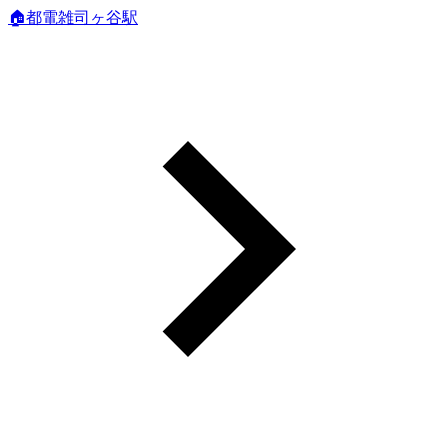
🏠都電雑司ヶ谷駅