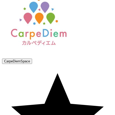
CarpeDiemSpace