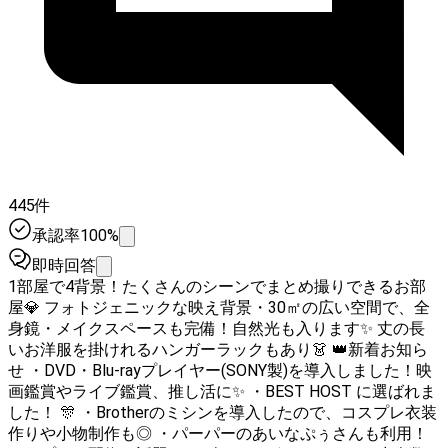
445件
承認率100%
即時回答
1部屋で4背景！たくさんのシーンでまとめ撮りできるお部
屋💎 フォトジェニックな映え背景・30㎡の広い空間で、全
身鏡・メイクスペースも完備！自然光も入ります✨ 丈の長
いお洋服を掛けれるハンガーラックもあり👗 👑新着お知ら
せ ・DVD・Blu-rayプレイヤー(SONY製)を導入しました！映
画鑑賞やライブ鑑賞、推し活に✨️ ・BEST HOST に選ばれま
した！ 🎊 ・Brotherのミシンを導入したので、コスプレ衣装
作りや小物制作も◎ ・パーパーのあいなぷぅさんも利用！