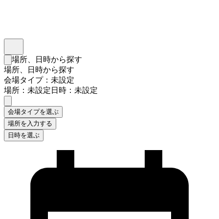
インスタベース
メニュー
場所、日時から探す
検索フォームを閉じる
場所、日時から探す
会場タイプ：未設定
場所：未設定
日時：未設定
会場タイプを選ぶ
場所を入力する
日時を選ぶ