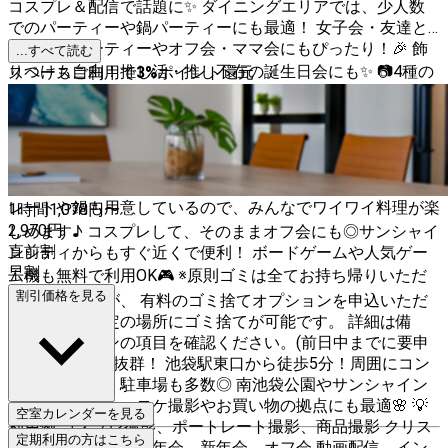
コスプレ＆配信で話題に✨ ダイニングエリアでは、少人数
でのパーティーや鍋パーティーにも最適！ 女子会・友達と
のホームパーティーやオフ会・ママ会にもぴったり！🎉 飾
...すべて読む
りつけも自由！推し活・推し不在の誕生日会にも✨️ 📷4種の
スペースご利用で
3
%
ポイント還元
背景撮影で、幅広い撮影シーンを叶えよう💎 ・本棚＆レン
ガ壁でクラシカルな雰囲気 ・ホワイトのアンティーク風で
清楚な印象 ・ブラックのアンティーク風で大人っぽい仕上
がり ・ウッド壁で暖かみのある空間 🍽パーティー向け充実
設備 3口コンロキッチン完備で調理もラクラク！ ホットプ
レートや鍋も用意しているので、みんなでワイワイ料理が楽
1時間
1,078
円〜
2,970
円
しめます♪ コスプレして、そのままオフ会にも◎サンシャイ
直前割
ンシティからもすぐ近くで便利！ ボードゲームや人気ゲー
早割
ム機も無料で利用OK🎮 ※原則ゴミは全てお持ち帰りいただ
割引価格を見る
いておりますが、 有料のゴミ捨てオプションを申込いただ
いた場合は所定の場所にゴミ捨てが可能です。 詳細は備
品・オプションの項目を確認ください。(前日中までに要申
込) 📍アクセス抜群！ 池袋駅東口から徒歩5分！周囲にコン
ビニや飲食店、駐車場も多数◎ 南池袋公園やサンシャイン
シティにも近く、ロケ撮影やお買い物の拠点にも最適🌸 💡
空室カレンダーを見る
利用例 コスプレ撮影、ポートレート撮影、商品撮影 クリス
定期利用の方はこちら
マスパーティー、忘年会、新年会、オフ会 動画配信、イン