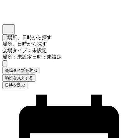
インスタベース
メニュー
場所、日時から探す
検索フォームを閉じる
場所、日時から探す
会場タイプ：未設定
場所：未設定
日時：未設定
会場タイプを選ぶ
場所を入力する
日時を選ぶ