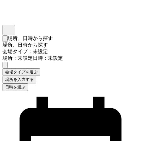
インスタベース
メニュー
場所、日時から探す
検索フォームを閉じる
場所、日時から探す
会場タイプ：未設定
場所：未設定
日時：未設定
会場タイプを選ぶ
場所を入力する
日時を選ぶ