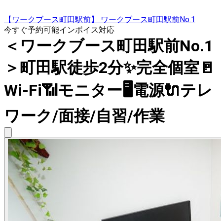
【ワークブース町田駅前】 ワークブース町田駅前No.1
今すぐ予約可能
インボイス対応
＜ワークブース町田駅前No.1
＞町田駅徒歩2分✨完全個室🚪
Wi-Fi📶モニター🖥️電源🔌テレ
ワーク/面接/自習/作業