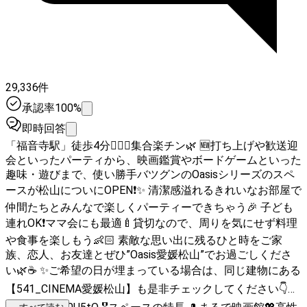
29,336件
承認率100%
即時回答
「福音寺駅」徒歩4分🚶🏻‍♀️集合楽チン🌿 🆕打ち上げや歓送迎
会といったパーティから、映画鑑賞やボードゲームといった
趣味・遊びまで、使い勝手バツグンのOasisシリーズのスペ
ースが松山についにOPEN❗✨ 清潔感溢れるきれいなお部屋で
仲間たちとみんなで楽しくパーティーできちゃう🎉 子ども
連れOK❗ママ会にも最適🍼貸切なので、周りを気にせず料理
や食事を楽しもう👶🏻 素敵な思い出に残るひと時をご家
族、恋人、お友達とぜひ”Oasis愛媛松山”でお過ごしくださ
い🌿☕ ✨️ご希望の日が埋まっている場合は、同じ建物にある
【541_CINEMA愛媛松山】も是非チェックしてください👇️🎶