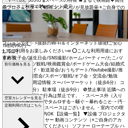
https://x.gd/0U5tO 🎖スペースの特長 🎩まるで映画館💖高性
...すべて読む
スペースご利用で
3
%
ポイント還元
能プロジェクターで動画コンテンツが見放題🤩 ※ご自身での
アカウントでログインをお願い致します ♟️大人気ゲーム機
やボドゲ大充実🌵みんなで楽しむ準備は完璧😎 🛋大きめソ
ファでみんなでごろごろ〜おうち時間を楽しんじゃお🌙 🐙
たこ焼き器はパーティー・打ち上げにもってこい❗大人気オ
プションです✨ ⚡抜群のWi-Fi＆インターネット環境❗ご安心
1時間
990
円〜
してご利用をお楽しみください📣 ⭕こんな利用用途におす
2,750
円
直前割
すめ 女子会/誕生日会/SNS撮影/ホームパーティー/たこパ/
飲み会/スポーツ観戦/映画鑑賞会/ボードゲーム大会/結婚式
割引価格を見る
二次会/打ち上げ・歓送迎会/おうちデート/Youtube撮影/推
し活/合コン/同窓会/スポーツ観戦/オフ会・交流会/勉強
会・読書会 🗺周辺情報 スーパーマーケット（徒歩6分） コ
ンビニ（徒歩5分） 駐車場（徒歩9分） 🚫禁止事項 近隣への
配慮のため、下記の行為は禁止です。 ・スペース外（入り
空室カレンダーを見る
口付近や共用部等）でタムロする・騒ぐ・暴れること ・汚
定期利用の方はこちら
損、破損行為 ・駐輪スペースはございません ・室内での喫
煙NG※電子タバコ室内OK 【設備一覧】 ▼設備 プロジェクタ
ー Blu-rayDVDプレイヤー 動画コンテンツ（※ご自身のアカ
ウントでログインしてください） ソファー ローテーブル ハ