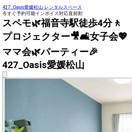
427_Oasis愛媛松山 レンタルスペース
今すぐ予約可能
インボイス対応
直前割
スペモ🌿福音寺駅徒歩4分🚶
プロジェクター🎥🛋女子会💖
ママ会🌿パーティー🎉
427_Oasis愛媛松山