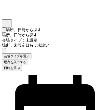
インスタベース
メニュー
場所、日時から探す
検索フォームを閉じる
場所、日時から探す
会場タイプ：未設定
場所：未設定
日時：未設定
会場タイプを選ぶ
場所を入力する
日時を選ぶ