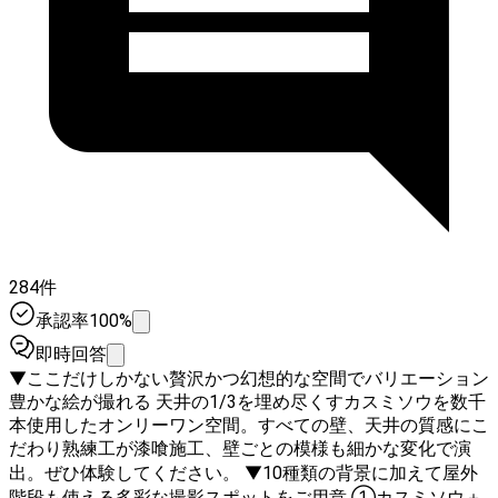
284件
承認率100%
即時回答
▼ここだけしかない贅沢かつ幻想的な空間でバリエーション
豊かな絵が撮れる 天井の1/3を埋め尽くすカスミソウを数千
本使用したオンリーワン空間。すべての壁、天井の質感にこ
だわり熟練工が漆喰施工、壁ごとの模様も細かな変化で演
出。ぜひ体験してください。 ▼10種類の背景に加えて屋外
階段も使える多彩な撮影スポットをご用意 ①カスミソウ＋