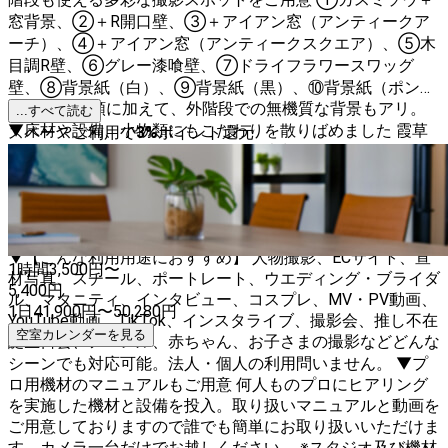
窓背景、②＋R開口壁、③＋アイアン窓（アンティークア
ーチ）、④＋アイアン窓（アンティークスクエア）、⑤木
目調R壁、⑥グレー漆喰壁、⑦ドライフラワースワッグ
壁、⑧背景紙（白）、⑨背景紙（黒）、⑩背景紙（ポンジ
ー）の10種類に加えて、外階段での無機質な背景もアリ。
...すべて読む
▼床材や設備、小物類にもこだわりを散りばめました 霞草
スペースご利用で
3
%
ポイント還元
エリアにはカフェ板、その他は全て大判600角総タイル張
り。空間ごとに選べるよう2人掛けウッドベンチやチャーチ
チェア、グレーのヴィンテージチェア、アルミニウムネイビ
ーチェアを用意。アーティフィシャルフラワーを贅沢に使用
したスワッグは当スタジオだけで使える完全オリジナル。
▼【こんな利用用途におすすめ】 人物撮影、ECサイト、宣
1時間
3,500
円〜
材写真、スチール、ポートレート、ウエディング・ブライダ
5,400
円
ル、マタニティ、インタビュー、コスプレ、MV・PV動画、
1日
41,900
円
〜
50,280
円
YouTube動画、TikTok、インスタライブ、撮影会、推し不在
空室カレンダーを見る
誕生日会、アパレル、赤ちゃん、お子さまの撮影などどんな
シーンでも対応可能。法人・個人の利用問いません。 ▼プ
ロ用機材のマニュアルもご用意 何人ものプロにヒアリング
を実施した機材と設備を投入。取り扱いマニュアルと動画を
ご用意しておりますので誰でも簡単にお取り扱いいただけま
す。カメラ一台だけでお越しください。 ※スタジオ及び機材