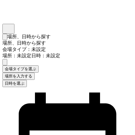
インスタベース
メニュー
場所、日時から探す
検索フォームを閉じる
場所、日時から探す
会場タイプ：未設定
場所：未設定
日時：未設定
会場タイプを選ぶ
場所を入力する
日時を選ぶ