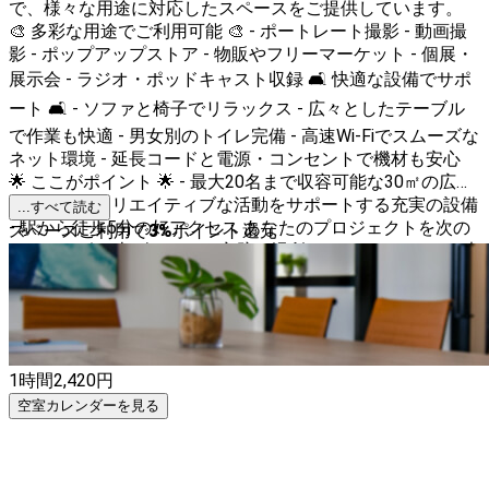
で、様々な用途に対応したスペースをご提供しています。
🎨 多彩な用途でご利用可能 🎨 - ポートレート撮影 - 動画撮
影 - ポップアップストア - 物販やフリーマーケット - 個展・
展示会 - ラジオ・ポッドキャスト収録 🛋️ 快適な設備でサポ
ート 🛋️ - ソファと椅子でリラックス - 広々としたテーブル
で作業も快適 - 男女別のトイレ完備 - 高速Wi-Fiでスムーズな
ネット環境 - 延長コードと電源・コンセントで機材も安心
🌟 ここがポイント 🌟 - 最大20名まで収容可能な30㎡の広々
スペース - クリエイティブな活動をサポートする充実の設備
...すべて読む
- 駅から徒歩5分の好アクセス あなたのプロジェクトを次の
スペースご利用で
3
%
ポイント還元
レベルへ引き上げるための完璧な場所、is.good.mood.で、素
晴らしいひとときをお過ごしください。 お待ちしておりま
す！
1時間
2,420
円
空室カレンダーを見る