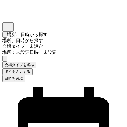
インスタベース
メニュー
場所、日時から探す
検索フォームを閉じる
場所、日時から探す
会場タイプ：未設定
場所：未設定
日時：未設定
会場タイプを選ぶ
場所を入力する
日時を選ぶ