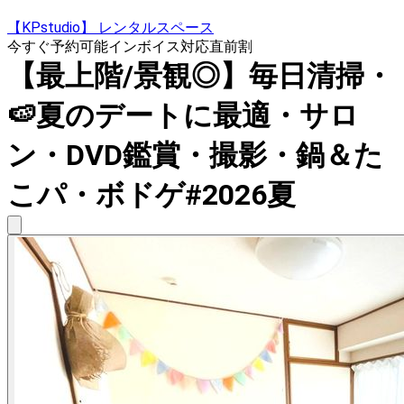
【KPstudio】 レンタルスペース
今すぐ予約可能
インボイス対応
直前割
【最上階/景観◎】毎日清掃・
🍉夏のデートに最適・サロ
ン・DVD鑑賞・撮影・鍋＆た
こパ・ボドゲ#2026夏