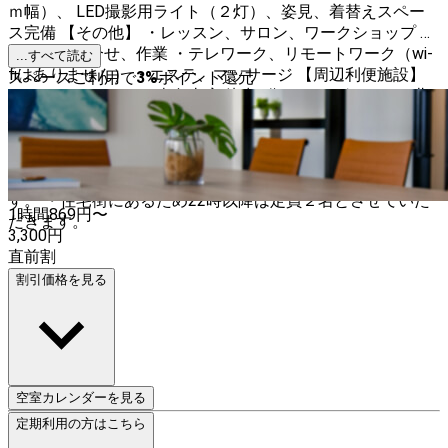
ｍ幅）、 LED撮影用ライト（２灯）、姿見、着替えスペー
ス完備 【その他】 ・レッスン、サロン、ワークショップ ・
勉強会、打合せ、作業 ・テレワーク、リモートワーク（wi-
...すべて読む
fiはありません） ・エステ、マッサージ 【周辺利便施設】
スペースご利用で
3
%
ポイント還元
・ファミリーマート 南烏山店 徒歩2分 ・まいばすけっと北
烏山３丁目 徒歩2分 （営業時間8～24時） ・駅近辺にスーパ
ーオオゼキ、西友、ダイソーほか 【お願い】 ・予約確定後
に配信されるメールを、必ず最後までお読みください。当ス
ペースのアクセス・解錠方法について詳細に説明しておりま
す。 ・住宅街にあるため22時以降は定員２名とさせていた
1時間
869
円〜
だきます。
3,300
円
直前割
割引価格を見る
空室カレンダーを見る
定期利用の方はこちら