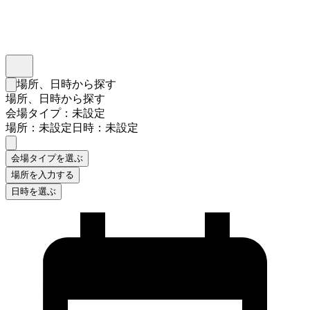
インスタベース
メニュー
場所、日時から探す
検索フォームを閉じる
場所、日時から探す
会場タイプ：未設定
場所：未設定
日時：未設定
会場タイプを選ぶ
場所を入力する
日時を選ぶ