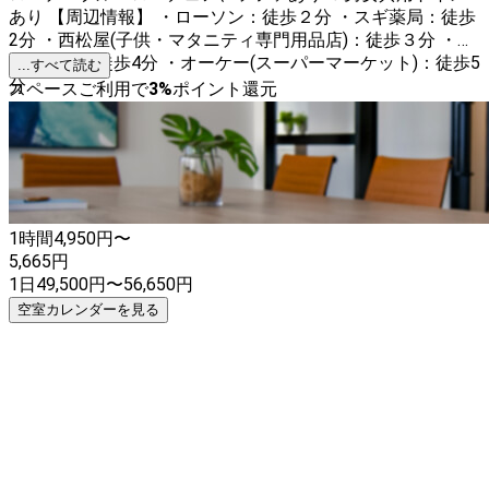
あり 【周辺情報】 ・ローソン：徒歩２分 ・スギ薬局：徒歩
2分 ・西松屋(子供・マタニティ専門用品店)：徒歩３分 ・サ
イゼリヤ：徒歩4分 ・オーケー(スーパーマーケット)：徒歩5
...すべて読む
分
スペースご利用で
3
%
ポイント還元
1時間
4,950
円〜
5,665
円
1日
49,500
円
〜
56,650
円
空室カレンダーを見る