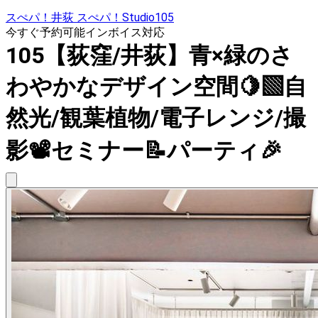
スぺパ！井荻 スぺパ！Studio105
今すぐ予約可能
インボイス対応
105【荻窪/井荻】青×緑のさ
わやかなデザイン空間🍋‍🟩自
然光/観葉植物/電子レンジ/撮
影📽️セミナー📝パーティ🎉