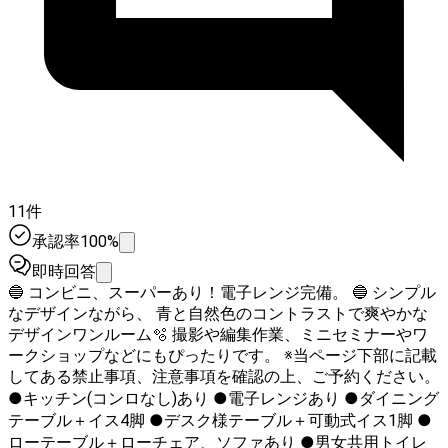
11件
承認率100%
即時回答
🔵 コンビニ、スーパーあり！電子レンジ完備。 🔵 シンプル
なデザインながら、 青と自然色のコントラストで爽やかな
デザインワンルーム🫧 撮影や編集作業、ミニセミナーやワ
ークショップなどにもぴったりです。 ※当ページ下部に記載
してある禁止事項、注意事項を確認の上、ご予約ください。
●キッチン(コンロなし)あり ●電子レンジあり ●ダイニング
テーブル＋イス4脚 ●デスク様テーブル＋可動式イス1脚 ●
ローテーブル＋ローチェア、ソファあり ●男女共用トイレ