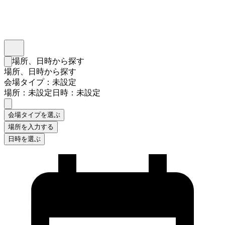
インスタベース
メニュー
場所、日時から探す
検索フォームを閉じる
場所、日時から探す
会場タイプ：未設定
場所：未設定
日時：未設定
会場タイプを選ぶ
場所を入力する
日時を選ぶ