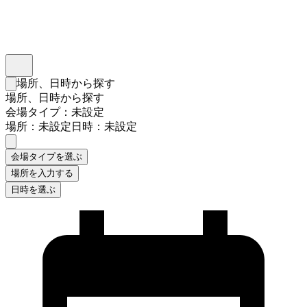
インスタベース
メニュー
場所、日時から探す
検索フォームを閉じる
場所、日時から探す
会場タイプ：未設定
場所：未設定
日時：未設定
会場タイプを選ぶ
場所を入力する
日時を選ぶ