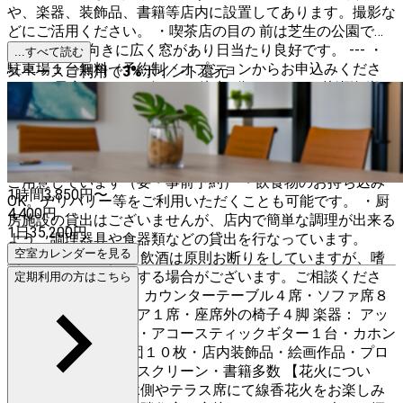
や、楽器、装飾品、書籍等店内に設置してあります。撮影な
どにご活用ください。 ・喫茶店の目の 前は芝生の公園で
す。 ・ 東南向きに広く窓があり日当たり良好です。 --- ・
...すべて読む
駐車場１台無料（予約制／オプションからお申込みくださ
スペースご利用で
3
%
ポイント還元
い） ・最寄りのコンビニまで徒歩3分（ローソン片瀬海岸１
丁目店） ・最寄りのスーパーマーケットまで徒歩８分
（YAOFUKU) ・近隣コインパーキングあり ・最寄りのバス
停から徒歩0分 ・最寄り駅から徒歩5分 --- ・ 喫茶店の人気
メニューから、お飲み物やお食事のケータリングサービスを
ご用意しています（要・事前予約） ・飲食物のお持ち込み
1時間
3,850
円〜
OK。デリバリー等をご利用いただくことも可能です。 ・厨
4,400
円
房施設の貸出はございませんが、店内で簡単な調理が出来る
1日
35,200
円
よう、調理器具や食器類などの貸出を行なっています。
空室カレンダーを見る
（要・事前予約） ・飲酒は原則お断りをしていますが、嗜
む程度であれば可とする場合がございます。ご相談くださ
定期利用の方はこちら
い。 座席について： カウンターテーブル４席・ソファ席８
席・ロッキングチェア１席・座席外の椅子４脚 楽器： アッ
プライトピアノ１台・アコースティックギター１台・カホン
１台 その他： 座布団１０枚・店内装飾品・絵画作品・プロ
ジェクター＆自立式スクリーン・書籍多数 【花火につい
て】 ・喫茶店前の縁側やテラス席にて線香花火をお楽しみ