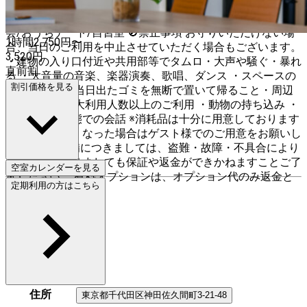
宅飲/ベビーシャワー/ドラマ鑑賞会/ゲームパーティ/スポー
ツ観戦/婚活パーティー/合コン/街コン/朝活/家デー/推し
会/おうちデート/自習室 🚫禁止事項 お守りいただけない場
1時間
2,750
円〜
合、当日のご利用を中止させていただく場合もございます。
3,520
円
・建物の入り口付近や共用部等でタムロ・大声や騒ぐ・暴れ
直前割
る ・大音量の音楽、楽器演奏、歌唱、ダンス ・スペースの
割引価格を見る
汚損、破損 ・当日出たゴミを無断で置いて帰ること・周辺
への残置 ・最大利用人数以上のご利用 ・動物の持ち込み ・
窓を開けた状態での会話 ※消耗品は十分に用意しております
が利用中に無くなった場合はゲスト様でのご用意をお願いし
ます ※無料設備につきましては、盗難・故障・不具合により
利用困難となりましても保証や返金ができかねますことご了
空室カレンダーを見る
承ください 有料オプションは、オプション代のみ返金と
定期利用の方はこちら
させていただきます
住所
東京都
千代田区
神田佐久間町3-21-48