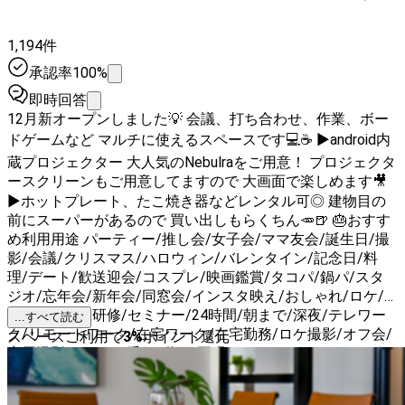
1,194件
承認率100%
即時回答
12月新オープンしました💡 会議、打ち合わせ、作業、ボー
ドゲームなど マルチに使えるスペースです💻☕ ▶android内
蔵プロジェクター 大人気のNebulraをご用意！ プロジェクタ
ースクリーンもご用意してますので 大画面で楽しめます🎥
▶ホットプレート、たこ焼き器などレンタル可◎ 建物目の
前にスーパーがあるので 買い出しもらくちん🥕🍺 🎂おすす
め利用用途 パーティー/推し会/女子会/ママ友会/誕生日/撮
影/会議/クリスマス/ハロウィン/バレンタイン/記念日/料
理/デート/歓送迎会/コスプレ/映画鑑賞/タコパ/鍋パ/スタ
ジオ/忘年会/新年会/同窓会/インスタ映え/おしゃれ/ロケ/
配信/オフ会/研修/セミナー/24時間/朝まで/深夜/テレワー
...すべて読む
ク/リモートワーク/在宅ワーク/在宅勤務/ロケ撮影/オフ会/
スペースご利用で
3
%
ポイント還元
商用撮影/CM・TV番組/動画/再現VTRドラマ/スタジオ/ポー
トレート/ミーティング/打合せ/会議/ワークショップ/英会
話/料理教室/ヨガ/YouTuber、ニコ生配信/ホームパーティ/