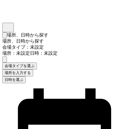
インスタベース
メニュー
場所、日時から探す
検索フォームを閉じる
場所、日時から探す
会場タイプ：未設定
場所：未設定
日時：未設定
会場タイプを選ぶ
場所を入力する
日時を選ぶ