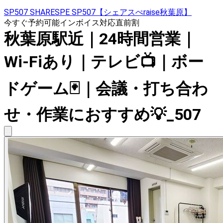
SP507 SHARESPE SP507【シェアスぺraise秋葉原】
今すぐ予約可能
インボイス対応
直前割
秋葉原駅近｜24時間営業｜
Wi-Fiあり｜テレビ📺｜ボー
ドゲーム🃏｜会議・打ち合わ
せ・作業におすすめ💡_507