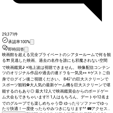
29,371件
承認率100%
即時回答
映画館を超える完全プライベートのシアタールームで何を観
る❓❗ 見逃した映画、過去の名作を誰にも邪魔されない空間
で映画鑑賞♪ ※地上波は視聴できません。 映像配信コンテン
ツのオリジナル作品や過去の連ドラを一気見👀 ※ゲストご自
身でログイン後ご視聴ください。 84㌅の巨大スクリーンで
スポーツ観戦⚽大人気の最新ゲーム機を巨大スクリーンで堪
能するのもあり◎ 最大12人で映画鑑賞会からのボードゲー
ム大会もできちゃいます🃏 1人はもちろん、デートや12名ま
でのグループでも楽しめちゃう😍 ゆったりソファーでゆっ
たり快適！一度使ったらやみつきになります^^ 🚃アクセス