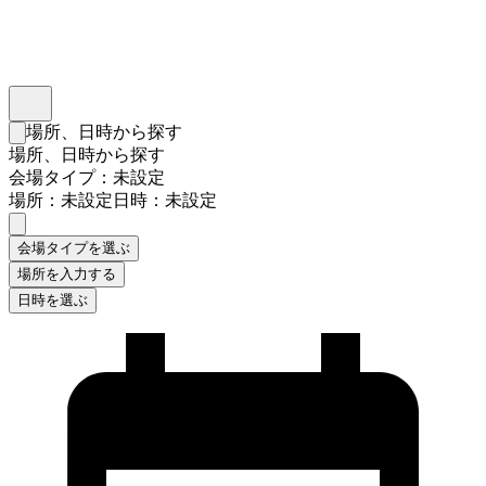
インスタベース
メニュー
場所、日時から探す
検索フォームを閉じる
場所、日時から探す
会場タイプ：未設定
場所：未設定
日時：未設定
会場タイプを選ぶ
場所を入力する
日時を選ぶ