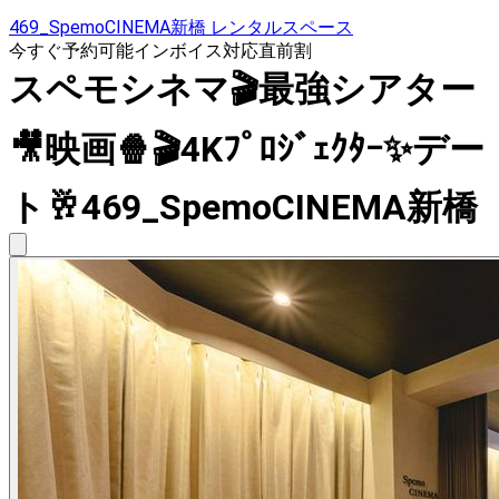
469_SpemoCINEMA新橋 レンタルスペース
今すぐ予約可能
インボイス対応
直前割
スペモシネマ🎬最強シアター
🎥映画🍿🎬4Kﾌﾟﾛｼﾞｪｸﾀｰ✨デー
ト🥂469_SpemoCINEMA新橋