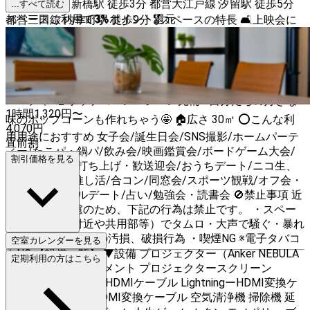
🚶‍♀️ JR山手線 新橋駅 徒歩3分 都営大江戸線 汐留駅 徒歩5分
...すべて読む
スペースご利用で
3
%
ポイント還元
都営三田線 内幸町駅 徒歩9分 🎖スペースの特長 🛋上映会に
は欠かせない、ゆったりソファーでリラックス🧸 🎩まるで
映画館💖巨大スクリーンとプロジェクターを駆使して推しが
拝めちゃう👶🏻➰ 🕛24時間営業なので朝まで貸切、夜通し
で連ドラ一気見が可能🚆 🎲映画鑑賞会からみんなでボドゲ
パーティ❗ 🍿ポップコーンマシーン完備✨自分たちの好きな
1時間
1,320
円〜
味のポップコーンも作れちゃう🤩 🏠広さ 30㎡ ⭕️こんな利
4,070
円
用用途におすすめ 女子会/誕生日会/SNS撮影/ホームパーテ
直前割
ィー/たこパ・鍋パ/飲み会/映画鑑賞会/ボードゲーム大会/
割引価格を見る
結婚式二次会/打ち上げ・歓送迎会/おうちデート/ニコ生、
Youtube撮影/推し活/合コン/同窓会/スポーツ観戦/オフ会・
交流会/カップルデート/占い/勉強会・読書会 🚫禁止事項 近
隣住民への配慮のため、下記の行為は禁止です。 ・スペー
ス外（入り口付近や共用部等）でタムロ・大声で騒ぐ・暴れ
ること ・スペースの汚損、破損行為 ・喫煙NG ※電子タバコ
空室カレンダーを見る
もNG 【設備一覧】 ▼設備 プロジェクター（Anker NEBULA
定期利用の方はこちら
Cosmos） アタッチメント プロジェクタースクリーン
DVD/BDプレイヤー HDMIケーブル LightningーHDMI変換ケ
ーブル タイプCーHDMI変換ケーブル 空気清浄機 掃除機 延