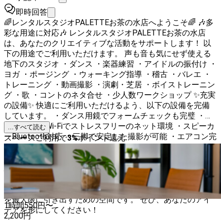
即時回答
🌈レンタルスタジオPALETTEお茶の水店へようこそ🌈 🎶多
彩な用途に対応🎶 レンタルスタジオPALETTEお茶の水店
は、あなたのクリエイティブな活動をサポートします！ 以
下の用途でご利用いただけます。 声も音も気にせず使える
地下のスタジオ ・ダンス ・楽器練習 ・アイドルの振付け ・
ヨガ ・ポージング ・ウォーキング指導 ・稽古 ・バレエ ・
トレーニング ・動画撮影 ・演劇・芝居 ・ボイストレーニン
グ ・歌 ・コントのネタ合せ ・少人数ワークショップ ✨充実
の設備✨ 快適にご利用いただけるよう、以下の設備を完備
しています。 ・ダンス用鏡でフォームチェックも完璧 ・譜
面台 ・高速Wi-Fiでストレスフリーのネット環境 ・スピーカ
...すべて読む
ーBluetooth対応 ・三脚で安定した撮影が可能 ・エアコン完
スペースご利用で
3
%
ポイント還元
備で快適な室温- ・椅子６脚 ・テーブル 🚶‍♂️アクセス便利🚶‍♀️
御茶ノ水駅から徒歩6分の好立地！末広町・湯島・秋葉原３
駅も徒歩圏内。 🌟あなたの活動を応援します🌟 地下で声も
音も気にせず使えて、集中して練習や撮影に取り組めます。
レンタルスタジオPALETTEお茶の水店は、あなたの創造力
を最大限に引き出すための空間です。 ぜひ、あなたのアイ
1時間
550
円〜
デアを形にしてください！
2,200
円