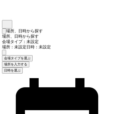
インスタベース
メニュー
場所、日時から探す
検索フォームを閉じる
場所、日時から探す
会場タイプ：未設定
場所：未設定
日時：未設定
会場タイプを選ぶ
場所を入力する
日時を選ぶ