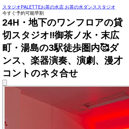
スタジオPALETTEお茶の水店 お茶の水ダンススタジオ
今すぐ予約可能
早割
24H・地下のワンフロアの貸
切スタジオ‼️御茶ノ水・末広
町・湯島の3駅徒歩圏内🥰ダ
ンス、楽器演奏、演劇、漫才
コントのネタ合せ