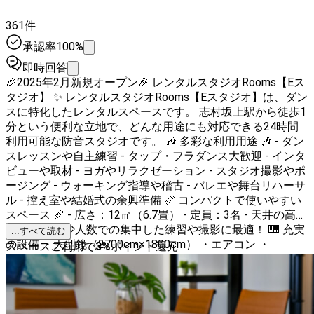
361件
承認率100%
即時回答
🎉2025年2月新規オープン🎉 レンタルスタジオRooms【Eス
タジオ】 ✨ レンタルスタジオRooms【Eスタジオ】は、ダン
スに特化したレンタルスペースです。 志村坂上駅から徒歩1
分という便利な立地で、どんな用途にも対応できる24時間
利用可能な防音スタジオです。 🎶 多彩な利用用途 🎶 - ダン
スレッスンや自主練習 - タップ・フラダンス大歓迎 - インタ
ビューや取材 - ヨガやリラクゼーション - スタジオ撮影やポ
ージング - ウォーキング指導や稽古 - バレエや舞台リハーサ
ル - 控え室や結婚式の余興準備 📏 コンパクトで使いやすい
スペース 📏 - 広さ：12㎡（6.7畳） - 定員：3名 - 天井の高
さ：2.4ｍ - 少人数での集中した練習や撮影に最適！ 🎹 充実
...すべて読む
の設備 ・大型鏡（2700cm×1800cm） ・エアコン ・
スペースご利用で
3
%
ポイント還元
Bluetoothスピーカー ・Wi-Fi （無線LAN） ・イス3脚 ・ト
イレ（一階） 🚶‍♂️ アクセス抜群 🚶‍♀️ - 志村坂上駅から徒歩1分
- 駅近で移動もラクラク！ 【Eスタジオ】は、あなたのアイ
デアを形にするための理想的な場所です。 ご利用をお待ち