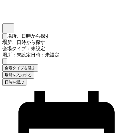
インスタベース
メニュー
場所、日時から探す
検索フォームを閉じる
場所、日時から探す
会場タイプ：未設定
場所：未設定
日時：未設定
会場タイプを選ぶ
場所を入力する
日時を選ぶ