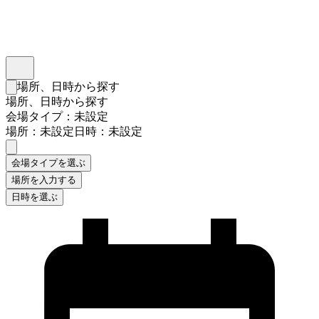
インスタベース
メニュー
場所、日時から探す
検索フォームを閉じる
場所、日時から探す
会場タイプ：未設定
場所：未設定
日時：未設定
会場タイプを選ぶ
場所を入力する
日時を選ぶ