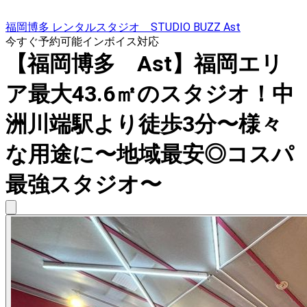
福岡博多 レンタルスタジオ STUDIO BUZZ Ast
今すぐ予約可能
インボイス対応
【福岡博多 Ast】福岡エリ
ア最大43.6㎡のスタジオ！中
洲川端駅より徒歩3分〜様々
な用途に〜地域最安◎コスパ
最強スタジオ〜