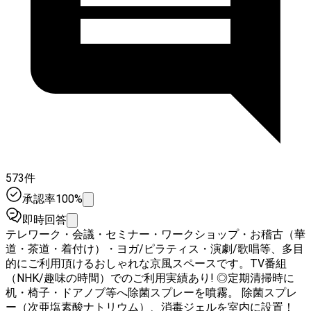
573件
承認率100%
即時回答
テレワーク・会議・セミナー・ワークショップ・お稽古（華
道・茶道・着付け）・ヨガ/ピラティス・演劇/歌唱等、多目
的にご利用頂けるおしゃれな京風スペースです。TV番組
（NHK/趣味の時間）でのご利用実績あり! ◎定期清掃時に
机・椅子・ドアノブ等へ除菌スプレーを噴霧。 除菌スプレ
ー（次亜塩素酸ナトリウム）、消毒ジェルを室内に設置！