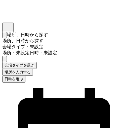
インスタベース
メニュー
場所、日時から探す
検索フォームを閉じる
場所、日時から探す
会場タイプ：未設定
場所：未設定
日時：未設定
会場タイプを選ぶ
場所を入力する
日時を選ぶ