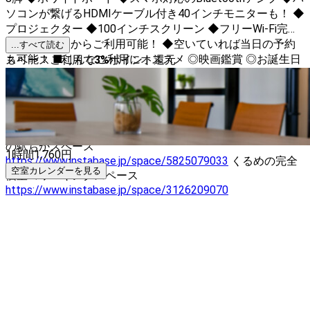
ソコンが繋げるHDMIケーブル付き40インチモニターも！ ◆
プロジェクター ◆100インチスクリーン ◆フリーWi-Fi完
備！ ◆1時間からご利用可能！ ◆空いていれば当日の予約
...すべて読む
も可能！ ■こんなご利用にオススメ ◎映画鑑賞 ◎お誕生日
スペースご利用で
3
%
ポイント還元
会 ◎推し会 ◎飲み会 ◎zoom会議 ◎ワークスペース ◎ミー
ティングルーム ◎楽器演奏 スペース内にハンドソープ、ハ
ンドジェルを常備しているので、 ご自由にお使いください
ませ。 他に3店舗運営しています！ 八女のもっと大きなス
ペース
https://www.instabase.jp/space/8824849780
くるめ
の駅ちかスペース
1時間
1,760
円
https://www.instabase.jp/space/5825079033
くるめの完全
空室カレンダーを見る
個室コワーキングスペース
https://www.instabase.jp/space/3126209070