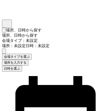
インスタベース
メニュー
場所、日時から探す
検索フォームを閉じる
場所、日時から探す
会場タイプ：未設定
場所：未設定
日時：未設定
会場タイプを選ぶ
場所を入力する
日時を選ぶ