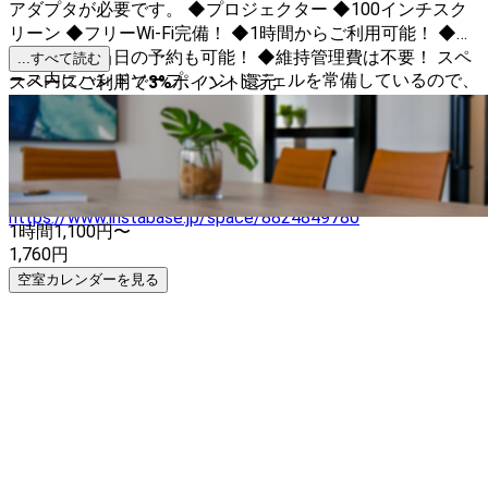
アダプタが必要です。 ◆プロジェクター ◆100インチスク
リーン ◆フリーWi-Fi完備！ ◆1時間からご利用可能！ ◆空
いていれば当日の予約も可能！ ◆維持管理費は不要！ スペ
...すべて読む
ース内にハンドソープ、ハンドジェルを常備しているので、
スペースご利用で
3
%
ポイント還元
ご自由にお使いくださいませ。 他にもレンタルスペースを3
店舗運営しています！ くるめの完全個室レンタルオフィス
https://www.instabase.jp/space/3126209070
八女の小さな
スペース
https://www.instabase.jp/space/30109178
八女の
大きなスペース
https://www.instabase.jp/space/8824849780
1時間
1,100
円〜
1,760
円
空室カレンダーを見る