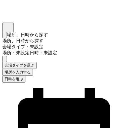
インスタベース
メニュー
場所、日時から探す
検索フォームを閉じる
場所、日時から探す
会場タイプ：未設定
場所：未設定
日時：未設定
会場タイプを選ぶ
場所を入力する
日時を選ぶ