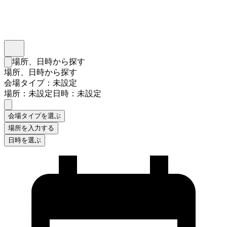
インスタベース
メニュー
場所、日時から探す
検索フォームを閉じる
場所、日時から探す
会場タイプ：未設定
場所：未設定
日時：未設定
会場タイプを選ぶ
場所を入力する
日時を選ぶ