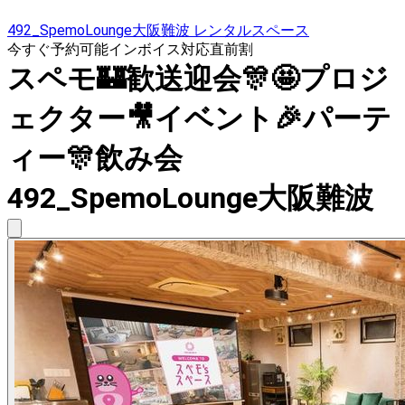
492_SpemoLounge大阪難波 レンタルスペース
今すぐ予約可能
インボイス対応
直前割
スペモ🏰歓送迎会🎊🤩プロジ
ェクター🎥イベント🎉パーテ
ィー🎊飲み会
492_SpemoLounge大阪難波