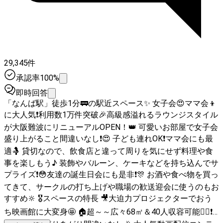
29,345件
承認率100%
即時回答
「なんば駅」徒歩1分🚃の駅近スペース✨ 女子会😍ママ会👦
に大人気❗利用数1万件突破🎉高級感溢れるラウンジスタイル
が大阪難波にリニューアルOPEN！👑 可愛いお部屋で女子会
盛り上がること間違いなし❗😍 子ども連れOK❗ママ会にも最
適🤱 貸切なので、飲食店と違って周りを気にせず料理や食
事を楽しもう♪ 装飾やバルーン、ケーキなどを持ち込んでサ
プライズ❗😳友達の誕生日会にも是非❗🎊 お酒や食べ物を買っ
てきて、サークルの打ち上げや職場の歓送迎会に使うのもお
すすめ🔆 🎖スペースの特長 🎥大迫力プロジェクターでおう
ち映画館に大変身🤩 🏠超～～広々68㎡＆40人収容可能🙆‍♂❗