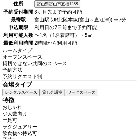
住所
富山県
富山市
五福1238
予約受付期間
3ヶ月先まで予約可能
最寄駅
富山駅 (JR北陸本線(富山～直江津)) 車7分
申込期限
利用日の7日前まで予約可能
利用可能人数
〜1名（1名着席可）・5㎡
最低利用時間
2時間から利用可能
ルームタイプ
オープンスペース
貸切ではない共同のスペース
予約方法
予約リクエスト制
会場タイプ
レンタルスペース
貸し会議室
ワークスペース
特徴
おしゃれ
少人数向け
土足可
ラグジュアリー
飲食物の持込可