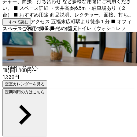
チャー、面接、打ち合わせ など多様な用途にご利用くださ
い。 ■ スペース詳細 ・天井高:約6.5m ・駐車場あり（２
台） ■ おすすめ用途 商品説明、レクチャー、面接、打ち合
わせ など ■ アクセス 五福末広町駅より徒歩１分 ■ オフィ
...すべて読む
ス ・テーブル ・椅子 ■ その他 ・トイレ（ウォシュレッ
スペースご利用で
3
%
ポイント還元
ト） ・冷暖房完備 ・喫煙ルーム ＜貸出条件＞ ・２時間以
上、ご利用いただける方を対象にお貸出ししています。 ・
予約リクエスト受付後、現地スタッフの状況によりご希望に
添えない場合がございます。あらかじめご了承ください。
・駐車スペースに限りがある為、お車でお越しの際は事前に
ご相談ください。
1時間
1,100
円〜
1,320
円
空室カレンダーを見る
定期利用の方はこちら