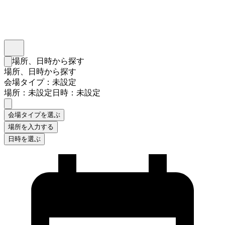
インスタベース
メニュー
場所、日時から探す
検索フォームを閉じる
場所、日時から探す
会場タイプ：未設定
場所：未設定
日時：未設定
会場タイプを選ぶ
場所を入力する
日時を選ぶ