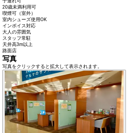
子連れ可
20歳未満利用可
喫煙可（室外）
室内シューズ使用OK
インボイス対応
大人の雰囲気
スタッフ常駐
天井高3m以上
路面店
写真
写真をクリックすると拡大して表示されます。