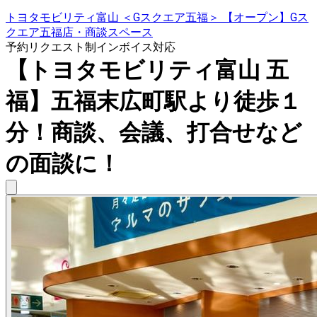
トヨタモビリティ富山 ＜Gスクエア五福＞ 【オープン】Gス
クエア五福店・商談スペース
予約リクエスト制
インボイス対応
【トヨタモビリティ富山 五
福】五福末広町駅より徒歩１
分！商談、会議、打合せなど
の面談に！