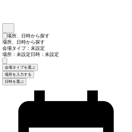
インスタベース
メニュー
場所、日時から探す
検索フォームを閉じる
場所、日時から探す
会場タイプ：未設定
場所：未設定
日時：未設定
会場タイプを選ぶ
場所を入力する
日時を選ぶ