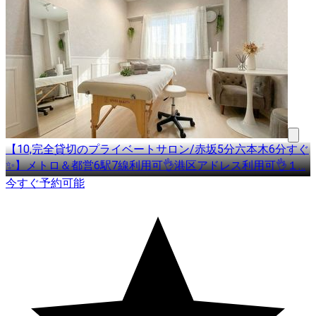
【10,完全貸切のプライベートサロン/赤坂5分六本木6分すぐ
✨】メトロ＆都営6駅7線利用可👌港区アドレス利用可👌１
…
今すぐ予約可能