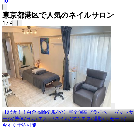
10
東京都港区で人気のネイルサロン
1 / 4
【駅近！！白金高輪徒歩4分】完全個室プライベート/マッサ
ージ/整体/ヨガ/エステ/ネイル/マツエク/撮影/リモート/
…
今すぐ予約可能