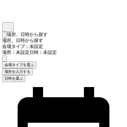
インスタベース
メニュー
場所、日時から探す
検索フォームを閉じる
場所、日時から探す
会場タイプ：未設定
場所：未設定
日時：未設定
会場タイプを選ぶ
場所を入力する
日時を選ぶ