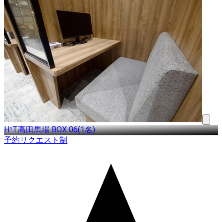
H¹T高田馬場 BOX 06(1名)
予約リクエスト制