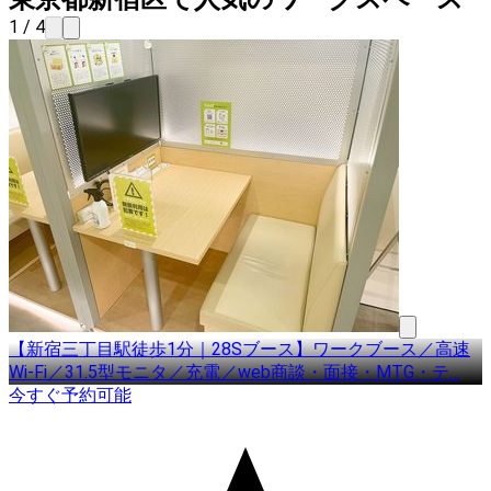
1 / 4
【新宿三丁目駅徒歩1分｜28Sブース】ワークブース／高速
Wi-Fi／31.5型モニタ／充電／web商談・面接・MTG・テ
…
今すぐ予約可能