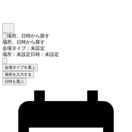
インスタベース
メニュー
場所、日時から探す
検索フォームを閉じる
場所、日時から探す
会場タイプ：未設定
場所：未設定
日時：未設定
会場タイプを選ぶ
場所を入力する
日時を選ぶ