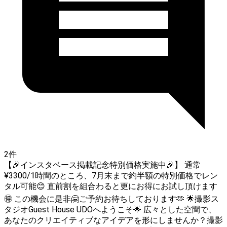
2件
【🎉インスタベース掲載記念特別価格実施中🎉】 通常
¥3300/1時間のところ、7月末まで約半額の特別価格でレン
タル可能😊 直前割を組合わると更にお得にお試し頂けます
🉐 この機会に是非🤗ご予約お待ちしております🫶 🌟撮影ス
タジオGuest House UDOへようこそ🌟 広々とした空間で、
あなたのクリエイティブなアイデアを形にしませんか？撮影