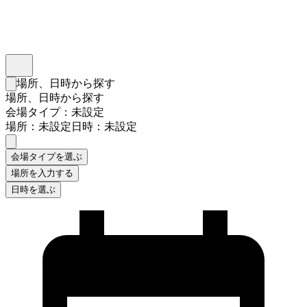
インスタベース
メニュー
場所、日時から探す
検索フォームを閉じる
場所、日時から探す
会場タイプ：未設定
場所：未設定
日時：未設定
会場タイプを選ぶ
場所を入力する
日時を選ぶ