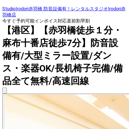
StudioIrodori赤羽橋 防音設備有！レンタルスタジオIrodori赤
羽橋店
今すぐ予約可能
インボイス対応
直前割
早割
【港区】【赤羽橋徒歩１分・
麻布十番店徒歩7分】防音設
備有/大型ミラー設置/ダン
ス・楽器OK/長机椅子完備/備
品全て無料/高速回線