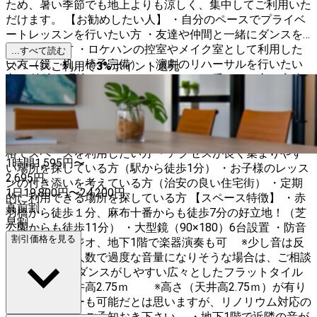
ため、暑い季節でも地上よりも涼しく、集中してご利用いた
だけます。 【お勧めしたい人】 ・自分のペースでプライベ
ートレッスンを行いたい方 ・友達や仲間と一緒にダンスを
楽しみたい方 ・ロケハンの控室やメイク室として利用した
...すべて読む
い方（鏡、机、椅子完備） ・演劇のリハーサルを行いたい
スペースご利用で
3
%
ポイント還元
方 ・快適な環境でオンラインレッスンを受けたい方（高速
wifi完備） ・外部の騒音を気にせずに録音したい方（地下1
階、防音設備完備） ・大型鏡を利用して自分の動きをチェ
ックしたい方 ・動画撮影に適した環境を探している方（wifi
設備、スマホ三脚導入済み） ・都心部でリーズナブルな価
格でスペースを利用したい方 ・アクセスが良く集まりやす
1時間
1,595
円〜
い場所を探している方（駅から徒歩1分） ・お子様のレッス
2,695
円
ンの付き添いを考えている方（治安の良い住宅街） ・定期
1日
19,800
円
〜
24,200
円
的に利用できる場所を探している方 【スペース特徴】 ・赤
直前割
羽橋から徒歩１分、麻布十番からも徒歩7分の好立地！（芝
早割
公園からも徒歩11分） ・大型鏡（90×180）6台設置 ・防音
割引価格を見る
設備有りスタジオ、地下1階で楽器演奏も可 ※少し音は反
響します。大人数で過度な音量になりそうな場合は、ご相談
ください。 ・ダンスがしやすい広々としたフラットタイル
施工の床、天井高2.75ｍ ※高さ（天井高2.75ｍ）が有り
ますのでバレーも可能だとは思いますが、リノリウム対応の
床でないので、ご承知おき下さい。 ・地下1階で近隣の音が