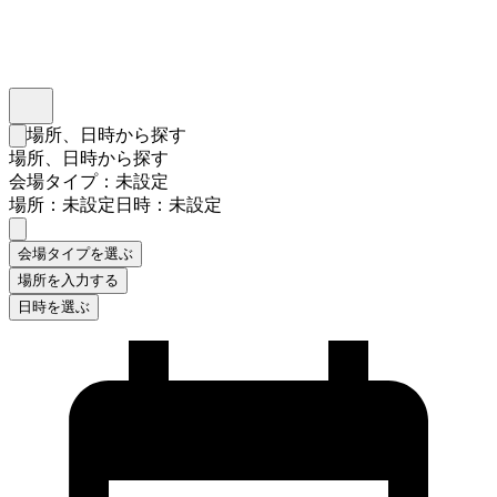
インスタベース
メニュー
場所、日時から探す
検索フォームを閉じる
場所、日時から探す
会場タイプ：未設定
場所：未設定
日時：未設定
会場タイプを選ぶ
場所を入力する
日時を選ぶ