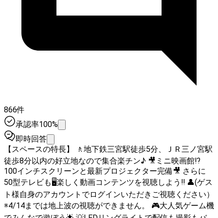
866件
承認率100%
即時回答
【スペースの特長】 🚶地下鉄三宮駅徒歩5分、ＪＲ三ノ宮駅
徒歩8分以内の好立地なので集合楽チン♪ 🎥ミニ映画館⁉️
100インチスクリーンと最新プロジェクター完備🎥 さらに
50型テレビも🖥️楽しく動画コンテンツを視聴しよう‼️ 👤(ゲス
ト様自身のアカウントでログインいただきご視聴ください）
※4/14までは地上波の視聴ができません。 🎮大人気ゲーム機
でみんなで遊ぼう🌟 💡LEDリングライトで配信も撮影もバ