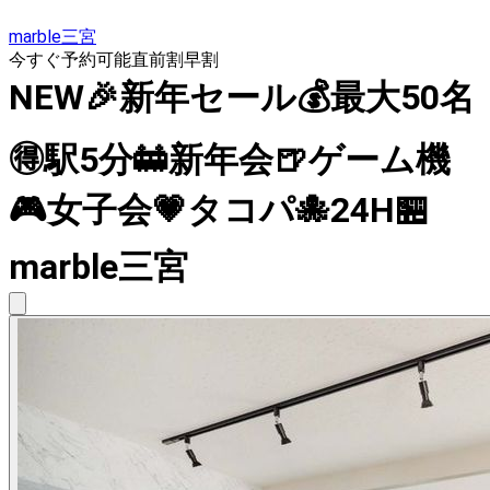
marble三宮
今すぐ予約可能
直前割
早割
NEW🎉新年セール💰最大50名
🉐駅5分🚋新年会🍺ゲーム機
🎮女子会💗タコパ🐙24H🏪
marble三宮