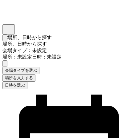
インスタベース
メニュー
場所、日時から探す
検索フォームを閉じる
場所、日時から探す
会場タイプ：未設定
場所：未設定
日時：未設定
会場タイプを選ぶ
場所を入力する
日時を選ぶ