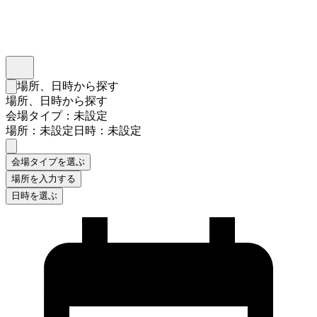
インスタベース
メニュー
場所、日時から探す
検索フォームを閉じる
場所、日時から探す
会場タイプ：未設定
場所：未設定
日時：未設定
会場タイプを選ぶ
場所を入力する
日時を選ぶ