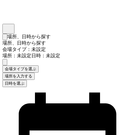
インスタベース
メニュー
場所、日時から探す
検索フォームを閉じる
場所、日時から探す
会場タイプ：未設定
場所：未設定
日時：未設定
会場タイプを選ぶ
場所を入力する
日時を選ぶ