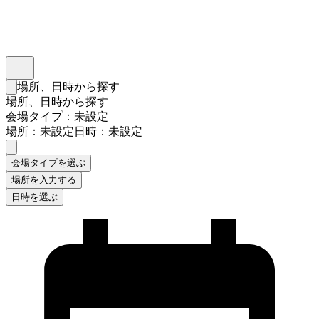
インスタベース
メニュー
場所、日時から探す
検索フォームを閉じる
場所、日時から探す
会場タイプ：未設定
場所：未設定
日時：未設定
会場タイプを選ぶ
場所を入力する
日時を選ぶ