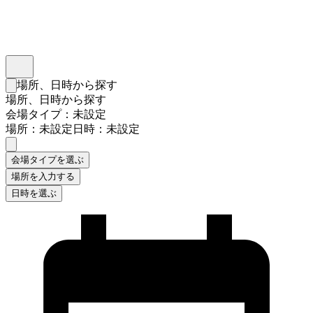
インスタベース
メニュー
場所、日時から探す
検索フォームを閉じる
場所、日時から探す
会場タイプ：未設定
場所：未設定
日時：未設定
会場タイプを選ぶ
場所を入力する
日時を選ぶ