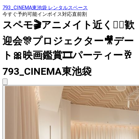
793_CINEMA東池袋 レンタルスペース
今すぐ予約可能
インボイス対応
直前割
スペモ🎬️アニメイト近く🚶‍♀️歓
迎会🎊プロジェクター🎥デー
ト🎀映画鑑賞🎞️パーティー🥂
793_CINEMA東池袋