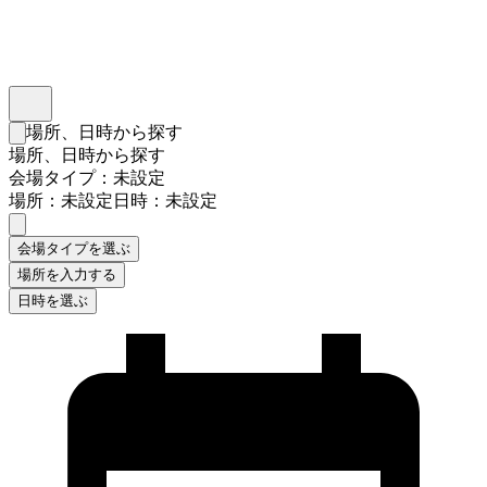
インスタベース
メニュー
場所、日時から探す
検索フォームを閉じる
場所、日時から探す
会場タイプ：未設定
場所：未設定
日時：未設定
会場タイプを選ぶ
場所を入力する
日時を選ぶ