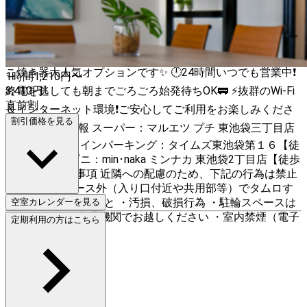
げ・歓送迎会/おうちデート/ニコ生、Youtube撮影/推し活/
合コン/同窓会/スポーツ観戦/オフ会・交流会/カップルデー
ト/占い/勉強会・読書会/ 🎖スペースの特徴 🎥大迫力プロジ
ェクターでおうち映画館に大変身🤩 🐙ホットプレート＆た
こ焼き器大人気オプションです✨ 🕛24時間いつでも営業中❗
1時間
1,210
円〜
終電を逃しても朝までごろごろ始発待ちOK🚃 ⚡抜群のWi-Fi
3,410
円
直前割
＆インターネット環境❗ご安心してご利用をお楽しみくださ
割引価格を見る
い📣 🗺周辺情報 スーパー：マルエツ プチ 東池袋三丁目店
【徒歩5分】 コインパーキング：タイムズ東池袋第１６【徒
歩5分】 コンビニ：min･naka ミンナカ 東池袋2丁目店【徒歩
30秒】 🚫禁止事項 近隣への配慮のため、下記の行為は禁止
です。 ・スペース外（入り口付近や共用部等）でタムロす
る・騒ぐ・暴れること ・汚損、破損行為 ・駐輪スペースは
空室カレンダーを見る
ございません※交通機関でお越しください ・室内禁煙（電子
定期利用の方はこちら
タバコのみ可）