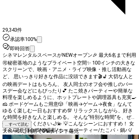
29,343件
承認率100%
即時回答
シネマレンタルスペースがNEWオープン🎉 最大6名まで利用
🉑秘密基地のようなプライベート空間✨ 100インチの大きな
スクリーンで、映画・アニメ・ライブ映像・推し活動画な
ど、 思いっきり好きな作品に没頭できます🎬💺 大切な人と
の映画デートはもちろん、 友人同士のオフ会や推しのバー
スデー会などにもぴったり💕 たこ焼きパーティーや簡単な
料理を楽しめるように、ホットプレートや調理器具も充実🍳
🧀 ボードゲームもご用意🎲「映画→ゲーム→夜食」なんて
ゆるく楽しむ一日もおすすめ💯 リラックスしながら、好き
な時間を好きな人と楽しめる。 そんな“特別な時間”を、ぜひ
体験してみてください🌙💫 💡こんなシーンにおすすめ！ 女
...すべて読む
子会/誕生日会/SNS撮影/ホームパーティー/たこパ・鍋パ/
スペースご利用で
3
%
ポイント還元
飲み会/映画鑑賞会/ボードゲーム大会/結婚式二次会/打ち上