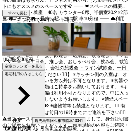
等の撮影はもちろん、ビジネス利用から、交流会等のイベン
トにもオススメのスペースです🍃 ⸻ 🌟スペースの概要🌟
- 収容：40名 - 着座：40名 カウンター6席、半個室20名×2部
...すべて読む
屋 🚉アクセス🚉 - 最寄り駅：折口駅 車10分程 ⸻ 💼利用
スペースご利用で
3
%
ポイント還元
可能な用途💼 ・撮影会、コスプレ撮影、ポートレート撮
影、商用撮影、スタジオ撮影、アパレル撮影、インタビュ
ー、取材、WebCM、広告撮影 ・動画撮影、SNS・インスタ
映え投稿、MV、PV、ロケ、TV収録、控室、短尺動画制
作、映像制作、物撮り ・YouTube動画配信、Youtuberの企画
・オフ会、レイヤー会、歓迎会、送別会、歓送迎会、ママ会
1時間
22,000
円
・女子会、誕生日会、推し会、おしゃべり会、飲み会、歓迎
空室カレンダーを見る
会 ・ホムパ、同窓会、会社の懇親会 ・ワイン試飲会、一日
店長 ⸻ 【ご確認ください🙇‍♂️】 ※キッチン側の入室は、オ
定期利用の方はこちら
プション選択されている方以外は不可となります。 ※食器や
グラス、カトラリー類はご持参をお願いしております。 ※キ
ッチン設備や冷蔵設備は利用不可となりますので、中に入っ
ている物を触ったりしないようお願いします。 ※禁煙スペー
スとなっております🚫 ※建物前等も禁煙となります。 🙇‍♂️有
料オプションの追加は前日の18時までにご連絡を下さい🙇‍♂️
⚠️当スペースをご利用いただくにあたりまして、身分証明書
住所
鹿児島県
阿久根市
脇本10341
のご提示をお願いしております。利用規約の内容をご確認・
予約受付期間
3ヶ月先まで予約可能