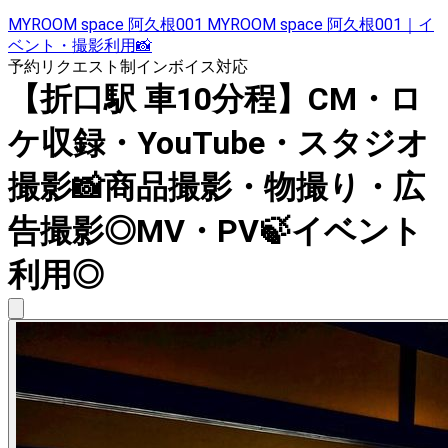
MYROOM space 阿久根001 MYROOM space 阿久根001｜イ
ベント・撮影利用📸
予約リクエスト制
インボイス対応
【折口駅 車10分程】CM・ロ
ケ収録・YouTube・スタジオ
撮影📸商品撮影・物撮り・広
告撮影◎MV・PV🍃イベント
利用◎