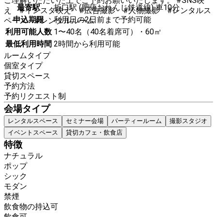
ご理解いただいた上でご予約お願いいたします。 #SNS映
最寄駅
折口駅 (肥薩おれんじ鉄道線) 車10分
え #インスタ映え #広告撮影 #人物撮影 #レンタルス
申込期限
利用日の2日前まで予約可能
ペース #レンタルルーム.
利用可能人数
1〜40名（40名着席可）・60㎡
最低利用時間
2時間から利用可能
ルームタイプ
個室タイプ
貸切スペース
予約方法
予約リクエスト制
会場タイプ
レンタルスペース
セミナー会場
パーティールーム
撮影スタジオ
イベントスペース
貸切カフェ・飲食店
特徴
ナチュラル
ポップ
シック
モダン
禁煙
飲食物の持込可
飲食可