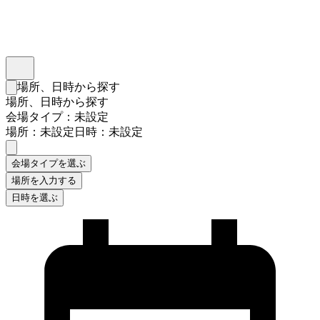
インスタベース
メニュー
場所、日時から探す
検索フォームを閉じる
場所、日時から探す
会場タイプ：未設定
場所：未設定
日時：未設定
会場タイプを選ぶ
場所を入力する
日時を選ぶ