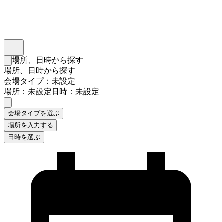
インスタベース
メニュー
場所、日時から探す
検索フォームを閉じる
場所、日時から探す
会場タイプ：未設定
場所：未設定
日時：未設定
会場タイプを選ぶ
場所を入力する
日時を選ぶ