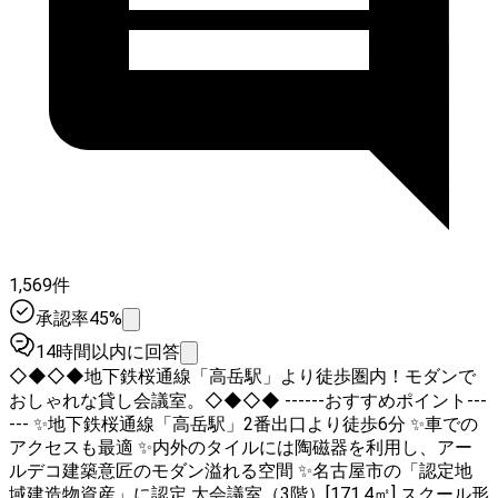
1,569件
承認率45%
14時間以内に回答
◇◆◇◆地下鉄桜通線「高岳駅」より徒歩圏内！モダンで
おしゃれな貸し会議室。◇◆◇◆ ------おすすめポイント---
--- ✨地下鉄桜通線「高岳駅」2番出口より徒歩6分 ✨車での
アクセスも最適 ✨内外のタイルには陶磁器を利用し、アー
ルデコ建築意匠のモダン溢れる空間 ✨名古屋市の「認定地
域建造物資産」に認定 大会議室（3階）[171.4㎡] スクール形