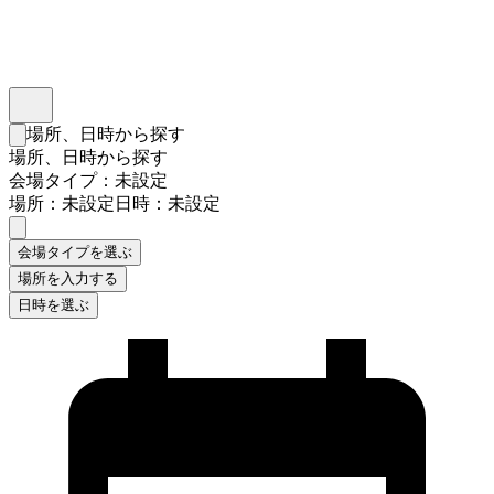
インスタベース
メニュー
場所、日時から探す
検索フォームを閉じる
場所、日時から探す
会場タイプ：未設定
場所：未設定
日時：未設定
会場タイプを選ぶ
場所を入力する
日時を選ぶ