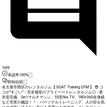
10件
承認率100%
即時回答
名古屋市西区のレンタルジム【 GOAT Training GYM 】 😎 コ
コが“すごい” - 完全個室のプライベートレンタルジム◎ - 更
衣室完備、5in1マルチマシン、55型fire TV、180×360全身鏡
など充実の施設！！ - パーソナルトレーニング、人の目を気