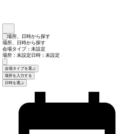
インスタベース
メニュー
場所、日時から探す
検索フォームを閉じる
場所、日時から探す
会場タイプ：未設定
場所：未設定
日時：未設定
会場タイプを選ぶ
場所を入力する
日時を選ぶ