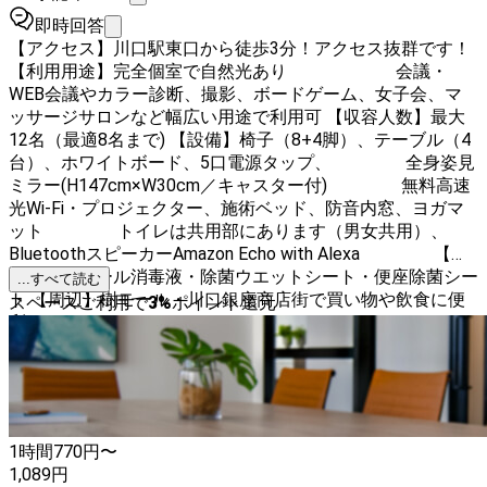
即時回答
【アクセス】川口駅東口から徒歩3分！アクセス抜群です！
【利用用途】完全個室で自然光あり 会議・
WEB会議やカラー診断、撮影、ボードゲーム、女子会、マ
ッサージサロンなど幅広い用途で利用可 【収容人数】最大
12名（最適8名まで) 【設備】椅子（8+4脚）、テーブル（4
台）、ホワイトボード、5口電源タップ、 全身姿見
ミラー(H147cm×W30cm／キャスター付) 無料高速
光Wi-Fi・プロジェクター、施術ベッド、防音内窓、ヨガマ
ット トイレは共用部にあります（男女共用）、
BluetoothスピーカーAmazon Echo with Alexa 【備
品】アルコール消毒液・除菌ウエットシート・便座除菌シー
...すべて読む
ト 【周辺】樹モール・川口銀座商店街で買い物や飲食に便
スペースご利用で
3
%
ポイント還元
利
1時間
770
円〜
1,089
円