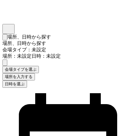
インスタベース
メニュー
場所、日時から探す
検索フォームを閉じる
場所、日時から探す
会場タイプ：未設定
場所：未設定
日時：未設定
会場タイプを選ぶ
場所を入力する
日時を選ぶ