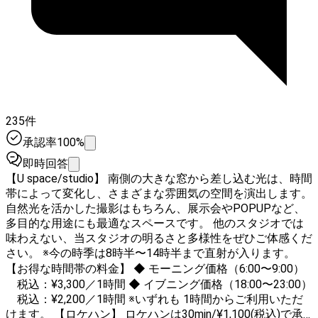
235件
承認率100%
即時回答
【U space/studio】 南側の大きな窓から差し込む光は、時間
帯によって変化し、さまざまな雰囲気の空間を演出します。
自然光を活かした撮影はもちろん、展示会やPOPUPなど、
多目的な用途にも最適なスペースです。 他のスタジオでは
味わえない、当スタジオの明るさと多様性をぜひご体感くだ
さい。 ※今の時季は8時半〜14時半まで直射が入ります。
【お得な時間帯の料金】 ◆ モーニング価格（6:00〜9:00）
税込：¥3,300／1時間 ◆ イブニング価格（18:00〜23:00）
税込：¥2,200／1時間 ※いずれも 1時間からご利用いただ
けます。 【ロケハン】 ロケハンは30min/¥1,100(税込)で承