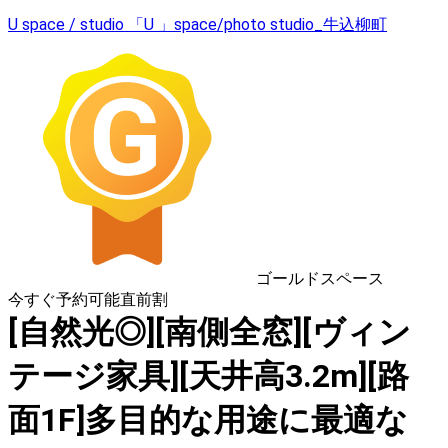
U space / studio 「U 」space/photo studio_牛込柳町
ゴールドスペース
今すぐ予約可能
直前割
[自然光◎][南側全窓][ヴィン
テージ家具][天井高3.2m][路
面1F]多目的な用途に最適な