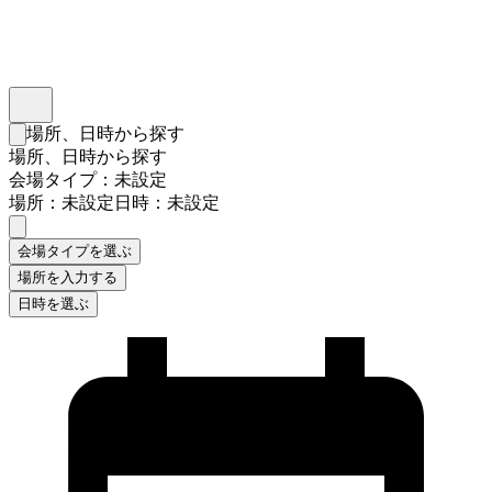
インスタベース
メニュー
場所、日時から探す
検索フォームを閉じる
場所、日時から探す
会場タイプ：未設定
場所：未設定
日時：未設定
会場タイプを選ぶ
場所を入力する
日時を選ぶ