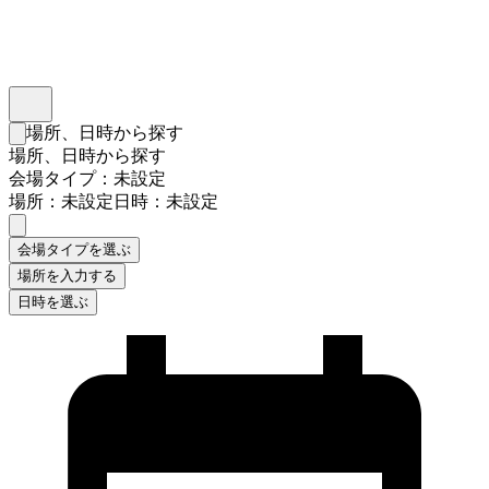
インスタベース
メニュー
場所、日時から探す
検索フォームを閉じる
場所、日時から探す
会場タイプ：未設定
場所：未設定
日時：未設定
会場タイプを選ぶ
場所を入力する
日時を選ぶ