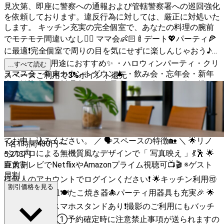
見次第、即座に警察への通報および管轄警察署への巡回強化
を依頼しております。違反行為に対しては、厳正に対処いた
します。 キッチン充実の完全個室で、あなたの料理の腕前
でモテモテ間違いなし❤️‍🔥 ママ会👶🏻🍼デート💖パーティ🍕
に最適❗️完全個室で周りの目を気にせずに楽しんじゃおう♪
✨こんな利用用途におすすめ✨ ・ハロウィンパーティ・クリ
...すべて読む
スマス会・年末カウントダウン🎄 ・飲み会・忘年会・新年
スペースご利用で
3
%
ポイント還元
会・歓迎会・お料理会🍻 ・女子会・ママ会・オフ会・推し
活・お誕生日会🎉 ・料理教室・動画/商品撮影📸 ・バレンタ
インのチョコ作りや試作品作りの場所 🎉完全個室のプライ
ベート空間 🎉24時間営業で時間を気にせず楽しめる🕐 🎉
「商用撮影」の場合は「撮影・収録商用利用」オプションに
てお申し込みください。 ／ 🗣スペースの特徴🏡 ＼ 🌟​​​​​​リノ
1名
1時間
430
円〜
ベのプロによる無機質風なデザインで「 写真映え 」💃🕺 🌟
5,213
円
巨大テレビでNetflixやAmazonプライム視聴可📺🎬 ※ゲスト
直前割
早割
様個人のアカウントでログインください❗️ 🌟キッチン利用🉑
割引価格を見る
調理器具🍳お皿🍽たこ焼き器🐙パーティ用器具も充実🎉 🌟
撮影ライトやスマホスタンドあり❗️撮影のご利用にもバッチ
リ📸 ◆注意点 ①予約確定時に注意禁止事項が送られますの