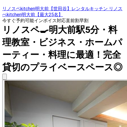
リノスペkitchen明大前【世田谷】レンタルキッチン リノス
ぺkitchen明大前【最大25名】
今すぐ予約可能
インボイス対応
直前割
早割
リノスペ🍳明大前駅5分・料
理教室・ビジネス・ホームパ
ーティー・料理に最適！完全
貸切のプライベースペース◎