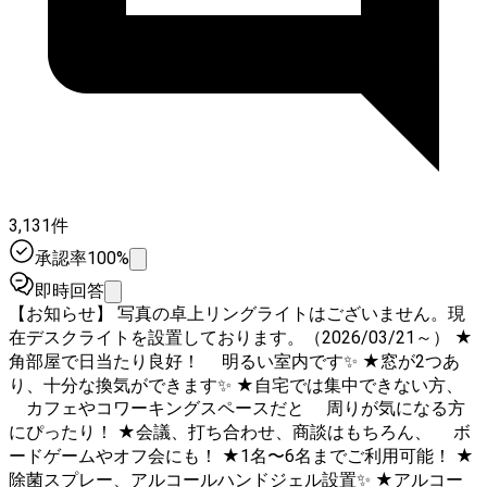
3,131件
承認率100%
即時回答
【お知らせ】 写真の卓上リングライトはございません。現
在デスクライトを設置しております。（2026/03/21～） ★
角部屋で日当たり良好！ 明るい室内です✨ ★窓が2つあ
り、十分な換気ができます✨ ★自宅では集中できない方、
カフェやコワーキングスペースだと 周りが気になる方
にぴったり！ ★会議、打ち合わせ、商談はもちろん、 ボ
ードゲームやオフ会にも！ ★1名〜6名までご利用可能！ ★
除菌スプレー、アルコールハンドジェル設置✨ ★アルコー