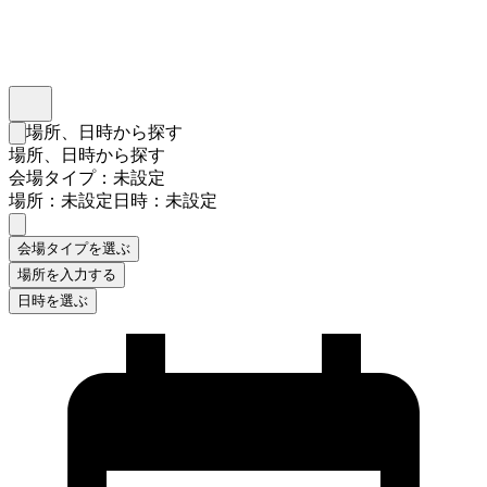
インスタベース
メニュー
場所、日時から探す
検索フォームを閉じる
場所、日時から探す
会場タイプ：未設定
場所：未設定
日時：未設定
会場タイプを選ぶ
場所を入力する
日時を選ぶ