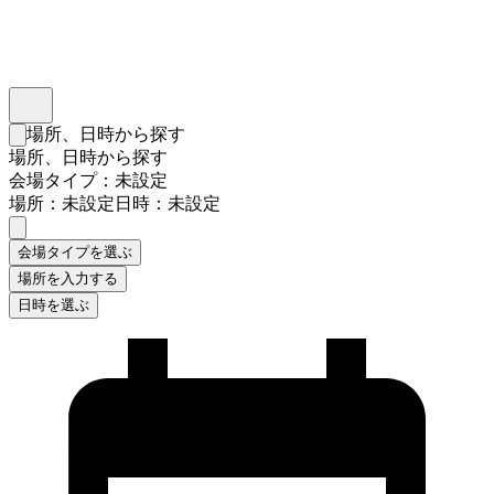
インスタベース
メニュー
場所、日時から探す
検索フォームを閉じる
場所、日時から探す
会場タイプ：未設定
場所：未設定
日時：未設定
会場タイプを選ぶ
場所を入力する
日時を選ぶ