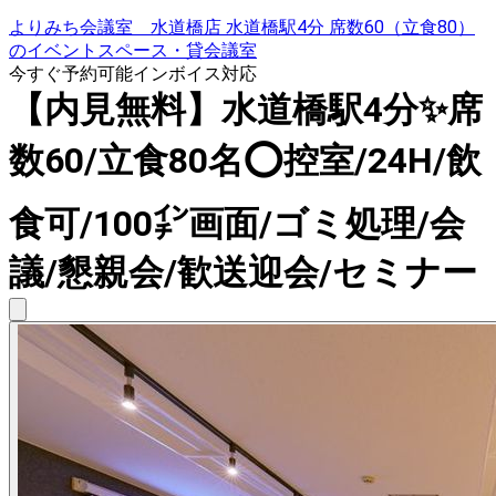
よりみち会議室 水道橋店 水道橋駅4分 席数60（立食80）
のイベントスペース・貸会議室
今すぐ予約可能
インボイス対応
【内見無料】水道橋駅4分✨席
数60/立食80名⭕️控室/24H/飲
食可/100㌅画面/ゴミ処理/会
議/懇親会/歓送迎会/セミナー