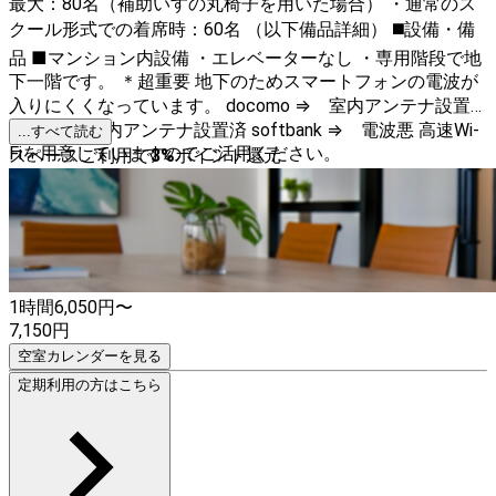
最大：80名（補助いすの丸椅子を用いた場合） ・通常のス
クール形式での着席時：60名 （以下備品詳細） ◼️設備・備
品 ■マンション内設備 ・エレベーターなし ・専用階段で地
下一階です。 ＊超重要 地下のためスマートフォンの電波が
入りにくくなっています。 docomo ⇒ 室内アンテナ設置
済 au ⇒ 室内アンテナ設置済 softbank ⇒ 電波悪 高速Wi-
...すべて読む
Fiを用意していますのでご活用ください。
スペースご利用で
3
%
ポイント還元
1時間
6,050
円〜
7,150
円
空室カレンダーを見る
定期利用の方はこちら